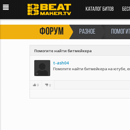
Каталог битов
Бес
Форум
РАЗНОЕ
Помоги
Помогите найти битмейкера
t-ash04
Помогите найти битмейкера на ютубе, е
0
0
0