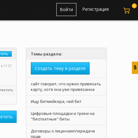
0
Регистрация
Войти
тить
Темы раздела:
 в 17:37
Создать тему в разделе
сайт говорит, что нужно привязать
карту, хотя она уже привязанна
тветить
Ищу битмейкера, чей бит
Цифровые площадки и треки на
етить
"бесплатные" биты
Договоры о лицензии\передаче
прав