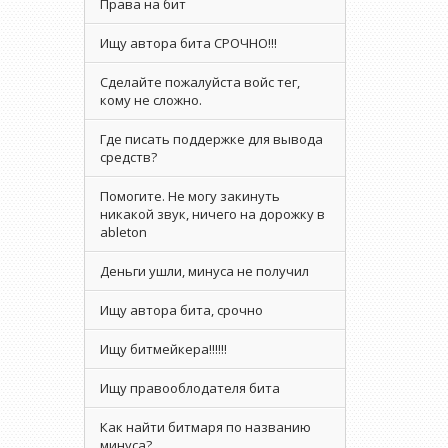
Права на бит
Ищу автора бита СРОЧНО!!!
Сделайте пожалуйста войс тег,
кому не сложно.
Где писать поддержке для вывода
средств?
Помогите. Не могу закинуть
никакой звук, ничего на дорожку в
ableton
Деньги ушли, минуса не получил
Ищу автора бита, срочно
Ищу битмейкера!!!!!!
Ищу правооблодателя бита
Как найти битмаря по названию
минуса?