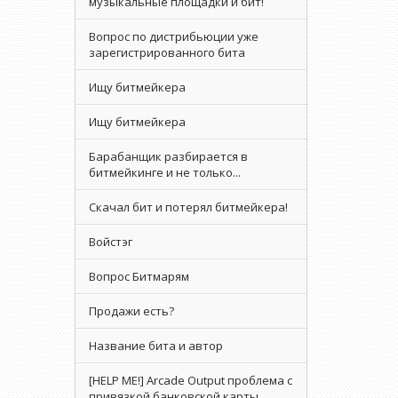
музыкальные площадки и бит!
Вопрос по дистрибьюции уже
зарегистрированного бита
Ищу битмейкера
Ищу битмейкера
Барабанщик разбирается в
битмейкинге и не только...
Скачал бит и потерял битмейкера!
Войстэг
Вопрос Битмарям
Продажи есть?
Название бита и автор
[HELP ME!] Arcade Output проблема с
привязкой банковской карты.