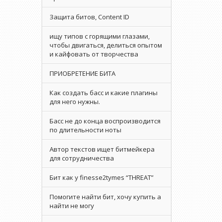
Защита битов, Content ID
ищу типов с горящими глазами,
чтобы двигаться, делиться опытом
и кайфовать от творчества
ПРИОБРЕТЕНИЕ БИТА
Как создать басс и какие плагины
для него нужны.
Басс не до конца воспроизводится
по длительности ноты
Автор текстов ищет битмейкера
для сотрудничества
Бит как у finesse2tymes “THREAT”
Помогите найти бит, хочу купить а
найти не могу