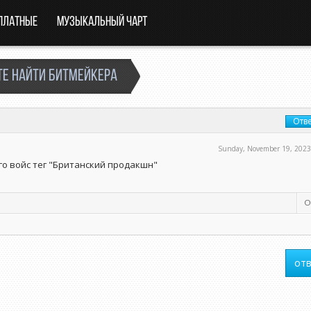
платные
Музыкальный чарт
те найти битмейкера
Отве
Sunday, November 19, 2023
го войс тег "Британский продакшн"
О
отв