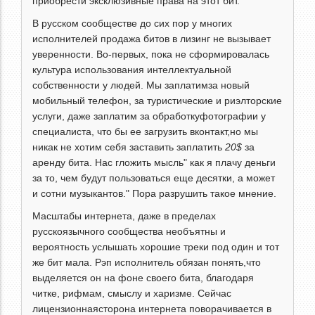
приобрести эксклюзивные права на этот бит.
В русском сообществе до сих пор у многих
исполнителей продажа битов в лизинг не вызывает
уверенности. Во-первых, пока не сформировалась
культура использования интеллектуальной
собственности у людей. Мы заплатимза новый
мобильный телефон, за туристические и риэлторские
услуги, даже заплатим за обработкуфотографии у
специалиста, что бы ее загрузить вконтакт,но мы
никак не хотим себя заставить заплатить
20$
за
аренду бита. Нас гложить мысль" как я плачу деньги
за то, чем будут пользоваться еще десятки, а может
и сотни музыкантов." Пора разрушить такое мнение.
Масштабы интернета, даже в пределах
русскоязычного сообщества необъятны и
вероятность услышать хорошие треки под один и тот
же бит мала. Рэп исполнитель обязан понять,что
выделяется он на фоне своего бита, благодаря
читке, рифмам, смыслу и харизме. Сейчас
лицензионнаясторона интернета поворачивается в