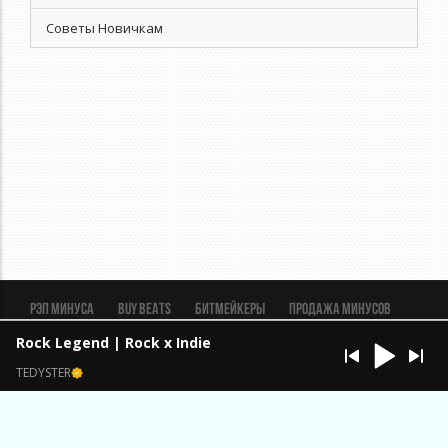
Советы Новичкам
Рэп минуса
BUY BEATS
Битмейкеры
Продажа минусов
Рэп биты
Реклама
FAQ
Пользовательское соглашение
Rock Legend | Rock x Indie
Безопасная сделка
TEDYSTER
ИП Константинов Александр Анатольевич ОГРН