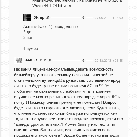
индивидуально менять , например не мп3 320 а
Wave 44.1 24 bit и тд
Sklap
0
27.06.2014 в 12:50
Administrator,
1) определённо
2 да.
3 нет .
4 нужее.
B&K Studio
0
29.12.2013 в 08:48
Названия лицензий-нормальные,давать возможность
битмейкеру указывать самому названия лицензий не
стоит -лишняя путаница!Загрузка лиц. соглашения- вряд
ли кто то будет у нас с этим возиться(MC-на 99,9%
любители не связанные с лейблами и тд, в крайнем
случае все можно решить в частном порядке-через ЛС и
почту!) Промежуточный премиум не помешает! Вопрос:
будет ли кто то покупать эксклюзивы, если будет знать,
что н-ное количество копий бита уже используется кем
то, и как в случае все таки его продажи прекращается его
"аренда" для остальных?! Может быть у нас, если ты
выставляешь бит в лизинг, исключить возможность
продажи его эксклюзива? Вроде более честно выглядит!