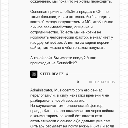
сожалению, мы пока что не хотим переходить.
Основная причина: объёмы продаж в СНГ не
такие большие, и нам хотелось бы "наладить
контакт" между покупателем и МС, чтобы было
личное взаимодействие, общение и
сотрудничество. То есть мы не хотим не
исключать человеческий фактор, менталитет у
нас другой всё же. А вот на западной версии
сайта, там можно о чём-то таком подумать.
А какой сайт Вы имеете ввиду? А как
происходит на Soundclick?
STEEL BEATZ
0
10.01.2014 в 08:15
Administrator,
Musiccentro.com его сейчас
перелопатили, в силу нехватки времени я не
разбирался в новой версии его..
На саундклике там человеческий фактор,
правда бит сначала оплачивается через пейпал
с комментарием за какой бит оплата (это
автоматически с самого ск)а дальше уже сам
битмарь отсылает на почту нужный бит ( и если