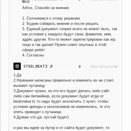
ArtIss,
Спасибо за мнение.
1. Склоняемся к этому решению
2. Будем собирать мнение и после решать
3. Единый документ скорее всего не может быть, так
как условия у каждого будут свои, фамилия, имя,
адрес другие. Кто-то может зарегистрирован как юр.
лицо и так далее! Нужен совет опытных в этой
сфере ребят.
4. Согласны
STEEL BEATZ
0
03.01.2014 в 10:58
1.Да
2.Названия написаны правильно и изменять их не стоит,
вызовет путаницу.
3.Документ нужен, но кто его будет делать либо сайт
либо сам битмейкер, если документ будет итди от
beatmaker.tv то надо будет исключить 1 пункт, чтобы
условия аренды и эксклюзивов не изменялись, тк это
опять приведет к путанице.
4.Думаю что да, пусчай будет)
и раз мы идем за бугор и от сайта будет документ, то