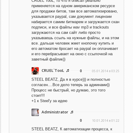
CRUEL`TooL,
то что я описал реально
применяется на одном американском ресурсе
для продажи битов, там все автоматизировано,
указывается paypal, сам документ лицензии
набирается самим битмарем и загружается скан
подписи, и все файлы wav mp3 и trackouts
загружаются на сам сайт либо просто
указываешь ссыль на нужные файлы, и на этом
все. дальше человек жмет кнопочку купить и
его автоматом бросает на paypal он оплачивает
и его перебрасывает на окно с ссылочкой на
заветный файлик))
CRUEL`TooL
0
05.01.2014 в 03:25
STEEL BEATZ,
Да я в курсе))) и полностью
согласен....Все дело теперь за админами))
Процесс не быстрый, но думаю, это того
стоит!!!
+1 к Steel'у за идею
Administrator
0
10.01.2014 в 01:22
STEEL BEATZ,
К автоматизации процесса, к