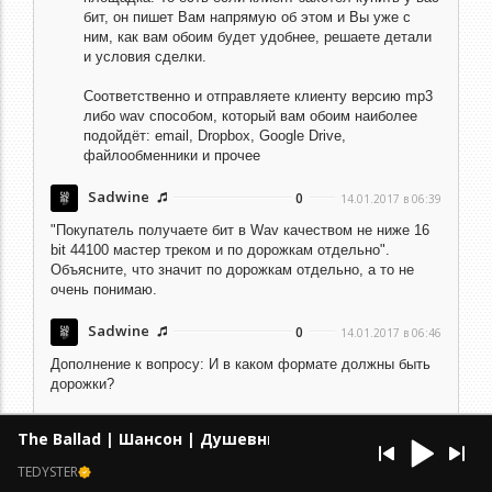
бит, он пишет Вам напрямую об этом и Вы уже с
ним, как вам обоим будет удобнее, решаете детали
и условия сделки.
Соответственно и отправляете клиенту версию mp3
либо wav способом, который вам обоим наиболее
подойдёт: email, Dropbox, Google Drive,
файлообменники и прочее
Sadwine
0
14.01.2017 в 06:39
"Покупатель получаете бит в Wav качеством не ниже 16
bit 44100 мастер треком и по дорожкам отдельно".
Объясните, что значит по дорожкам отдельно, а то не
очень понимаю.
Sadwine
0
14.01.2017 в 06:46
Дополнение к вопросу: И в каком формате должны быть
дорожки?
Emir By Alba
0
02.03.2017 в 09:35
The Ballad | Шансон | Душевный
3-Как же без договора на передачу в собственность бита?
TEDYSTER
Где гарантии, что завтра он опять не будет на продаже?