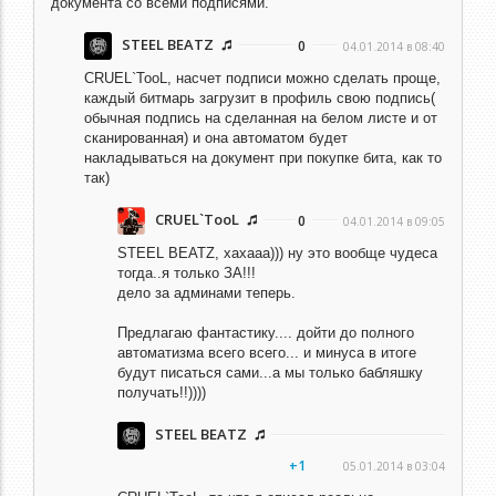
документа со всеми подписями.
STEEL BEATZ
0
04.01.2014 в 08:40
CRUEL`TooL,
насчет подписи можно сделать проще,
каждый битмарь загрузит в профиль свою подпись(
обычная подпись на сделанная на белом листе и от
сканированная) и она автоматом будет
накладываться на документ при покупке бита, как то
так)
CRUEL`TooL
0
04.01.2014 в 09:05
STEEL BEATZ,
хахааа))) ну это вообще чудеса
тогда..я только ЗА!!!
дело за админами теперь.
Предлагаю фантастику.... дойти до полного
автоматизма всего всего... и минуса в итоге
будут писаться сами...а мы только бабляшку
получать!!))))
STEEL BEATZ
+1
05.01.2014 в 03:04