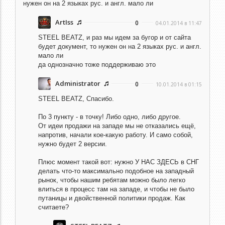
нужен он на 2 языках рус. и англ. мало ли
ArtIss
0
04.01.2014 в 11:47
STEEL BEATZ,
и раз мы идем за бугор и от сайта
будет документ, то нужен он на 2 языках рус. и англ.
мало ли
да однозначно тоже поддерживаю это
Administrator
0
10.01.2014 в 01:15
STEEL BEATZ,
Спасибо.
По 3 пункту - в точку! Либо одно, либо другое.
От идеи продажи на западе мы не отказались ещё,
напротив, начали кое-какую работу. И само собой,
нужно будет 2 версии.
Плюс момент такой вот: нужно У НАС ЗДЕСЬ в СНГ
делать что-то максимально подобное на западный
рынок, чтобы нашим ребятам можно было легко
влиться в процесс там на западе, и чтобы не было
путаницы и двойственной политики продаж. Как
считаете?