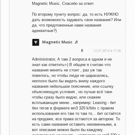
Magnetic Music,
Спасибо за ответ.
По второму пункту вопрос: да, то есть НУЖНО
дать возможность задавать свои названия? Или
да, что предложенные нами названия
адекватные?)
Magnetic Music
0
12.01.2014 в 11:26
Administrator,
А там 2 вопроса в одном я не
знал как ответить=) В общем я считаю что
названия менять не стоит , раз уж так
повелось, но чтобы люди не шарахались,
неплохо было бы видеть внизу каждого
названия небольшое пояснение, или ссылку
объясняющую условия , но лучше всё таки
чтобы сразу было видно, или скажем
всплывающее меню , например: Leasing - бит
без тегов в формате мп3 320 k/bits с правом
использования его там то там то... бит остаётся
на продаже, все права остаются за автором. То
есть сами названия оставить неизменными, а
вот описание можно было бы каждому