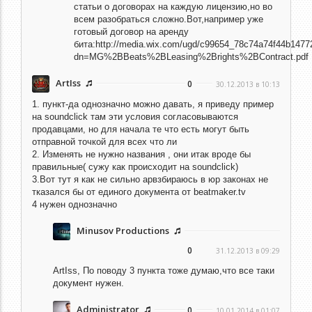
статьи о договорах на каждую лицензию,но во
всем разобраться сложно.Вот,например уже
готовый договор на аренду
бита:http://media.wix.com/ugd/c99654_78c74a74f44b1477
dn=MG%2BBeats%2BLeasing%2Brights%2BContract.pdf
ArtIss
0
30.12.2013 в 10:13
1. пункт-да однозначно можно давать, я приведу пример
на soundclick там эти условия согласовываются
продавцами, но для начала те что есть могут быть
отправной точкой для всех что ли
2. Изменять не нужно названия , они итак вроде бы
правильные( сужу как происходит на soundclick)
3.Вот тут я как не сильно арвзбираюсь в юр законах не
тказался бы от единого документа от beatmaker.tv
4 нужен однозначно
Minusov Productions
0
31.12.2013 в 09:29
ArtIss,
По поводу 3 пункта тоже думаю,что все таки
документ нужен.
Administrator
0
10.01.2014 в 01:07