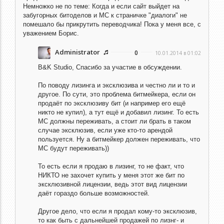
Немножко не по теме: Когда и если сайт выйдет на
забугорных битоделов и MC к страничке "диалоги" не
помешало бы прикрутить переводчика! Пока у меня все, с
уважением Борис.
Administrator
0
10.01.2014 в 01:02
B&K Studio,
Спасибо за участие в обсуждении.
По поводу лизинга и эксклюзива и честно ли и то и
другое. По сути, это проблема битмейкера, если он
продаёт по эксклюзиву бит (и например его ещё
никто не купил), а тут ещё и добавил лизинг. То есть
МС должны переживать, а стоит ли брать в таком
случае эксклюзив, если уже кто-то арендой
пользуется. Ну а битмейкер должен переживать, что
МС будут переживать))
То есть если я продаю в лизинг, то не факт, что
НИКТО не захочет купить у меня этот же бит по
эксклюзивной лицензии, ведь этот вид лицензии
даёт гораздо больше возможностей.
Другое дело, что если я продал кому-то эксклюзив,
то как быть с дальнейшей продажей по лизнг- и