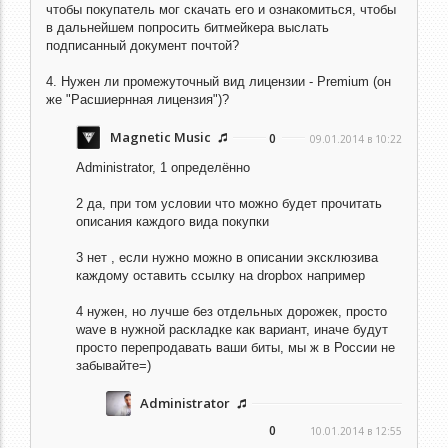
чтобы покупатель мог скачать его и ознакомиться, чтобы
в дальнейшем попросить битмейкера выслать
подписанный документ почтой?
4. Нужен ли промежуточный вид лицензии - Premium (он
же "Расшиернная лицензия")?
Magnetic Music
0
09.01.2014 в 10:22
Administrator,
1 определённо
2 да, при том условии что можно будет прочитать
описания каждого вида покупки
3 нет , если нужно можно в описании эксклюзива
каждому оставить ссылку на dropbox например
4 нужен, но лучше без отдельных дорожек, просто
wave в нужной раскладке как вариант, иначе будут
просто перепродавать ваши биты, мы ж в России не
забывайте=)
Administrator
0
10.01.2014 в 12:55