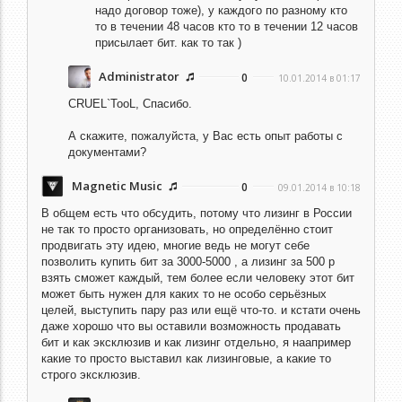
надо договор тоже), у каждого по разному кто
то в течении 48 часов кто то в течении 12 часов
присылает бит. как то так )
Administrator
0
10.01.2014 в 01:17
CRUEL`TooL,
Спасибо.
А скажите, пожалуйста, у Вас есть опыт работы с
документами?
Magnetic Music
0
09.01.2014 в 10:18
В общем есть что обсудить, потому что лизинг в России
не так то просто организовать, но определённо стоит
продвигать эту идею, многие ведь не могут себе
позволить купить бит за 3000-5000 , а лизинг за 500 р
взять сможет каждый, тем более если человеку этот бит
может быть нужен для каких то не особо серьёзных
целей, выступить пару раз или ещё что-то. и кстати очень
даже хорошо что вы оставили возможность продавать
бит и как эксклюзив и как лизинг отдельно, я наапример
какие то просто выставил как лизинговые, а какие то
строго эксклюзив.