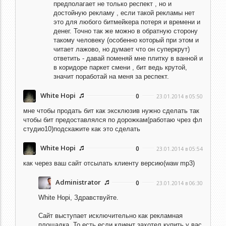
предполагает не только респект , но и
достойную рекламу , если такой рекламы нет
это для любого битмейкера потеря и времени и
денег. Точно так же можно в обратную сторону
такому человеку (особенно который при этом и
читает лажово, но думает что он суперкрут)
ответить - давай поменяй мне плитку в ванной и
в коридоре паркет смени , бит ведь крутой,
значит поработай на меня за респект.
White Hopi
0
23.01.2014 в 05:50
мне чтобы продать бит как эксклюзив нужно сделать так
чтобы бит предоставлялся по дорожкам(работаю чрез фл
студио10)подскажите как это сделать
White Hopi
0
23.01.2014 в 05:54
как через ваш сайт отсылать клиенту версию(waw mp3)
Administrator
0
23.01.2014 в 06:30
White Hopi,
Здравствуйте.
Сайт выступает исключительно как рекламная
площадка. То есть если клиент захотел купить у вас