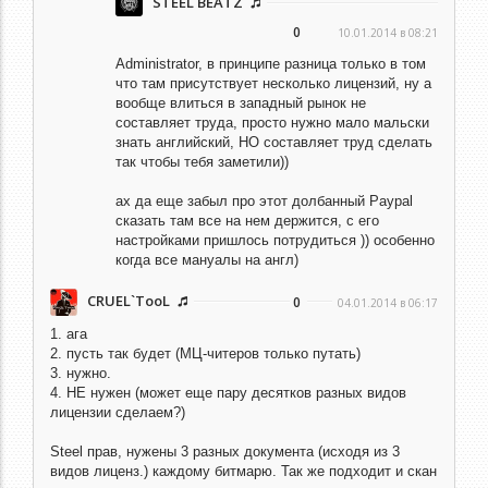
STEEL BEATZ
0
10.01.2014 в 08:21
Administrator,
в принципе разница только в том
что там присутствует несколько лицензий, ну а
вообще влиться в западный рынок не
составляет труда, просто нужно мало мальски
знать английский, НО составляет труд сделать
так чтобы тебя заметили))
ах да еще забыл про этот долбанный Paypal
сказать там все на нем держится, с его
настройками пришлось потрудиться )) особенно
когда все мануалы на англ)
CRUEL`TooL
0
04.01.2014 в 06:17
1. ага
2. пусть так будет (МЦ-читеров только путать)
3. нужно.
4. НЕ нужен (может еще пару десятков разных видов
лицензии сделаем?)
Steel прав, нужены 3 разных документа (исходя из 3
видов лиценз.) каждому битмарю. Так же подходит и скан