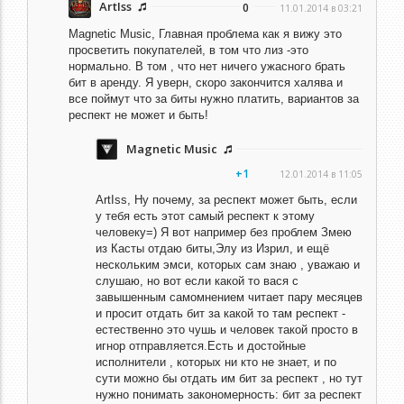
ArtIss
0
11.01.2014 в 03:21
Magnetic Music,
Главная проблема как я вижу это
просветить покупателей, в том что лиз -это
нормально. В том , что нет ничего ужасного брать
бит в аренду. Я уверн, скоро закончится халява и
все поймут что за биты нужно платить, вариантов за
респект не может и быть!
Magnetic Music
+1
12.01.2014 в 11:05
ArtIss,
Ну почему, за респект может быть, если
у тебя есть этот самый респект к этому
человеку=) Я вот например без проблем Змею
из Касты отдаю биты,Элу из Изрил, и ещё
нескольким эмси, которых сам знаю , уважаю и
слушаю, но вот если какой то вася с
завышенным самомнением читает пару месяцев
и просит отдать бит за какой то там респект -
естественно это чушь и человек такой просто в
игнор отправляется.Есть и достойные
исполнители , которых ни кто не знает, и по
сути можно бы отдать им бит за респект , но тут
нужно понимать закономерность: бит за респект