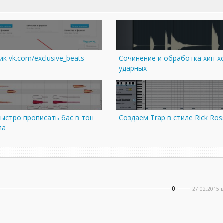
к vk.com/exclusive_beats
Сочинение и обработка хип-х
ударных
быстро прописать бас в тон
Создаем Trap в стиле Rick Ros
ла
0
27.02.2015 в