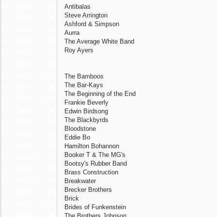
Antibalas
Steve Arrington
Ashford & Simpson
Aurra
The Average White Band
Roy Ayers
The Bamboos
The Bar-Kays
The Beginning of the End
Frankie Beverly
Edwin Birdsong
The Blackbyrds
Bloodstone
Eddie Bo
Hamilton Bohannon
Booker T & The MG's
Bootsy's Rubber Band
Brass Construction
Breakwater
Brecker Brothers
Brick
Brides of Funkenstein
The Brothers Johnson