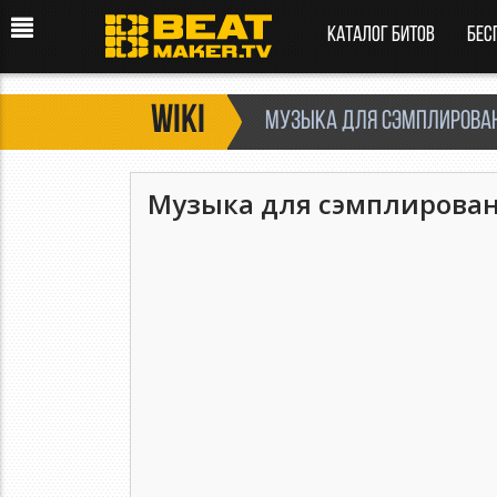
Каталог битов
Бес
Wiki
Музыка для сэмплирова
Музыка для сэмплирова