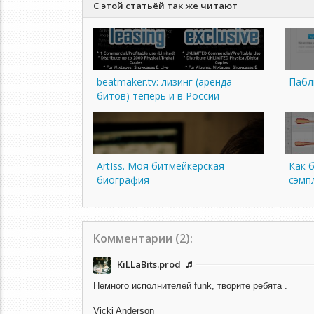
С этой статьёй так же читают
beatmaker.tv: лизинг (аренда
Пабли
битов) теперь и в России
ArtIss. Моя битмейкерская
Как 
биография
сэмп
Комментарии (
2
):
KiLLaBits.prod
Немного исполнителей funk, творите ребята .
Vicki Anderson