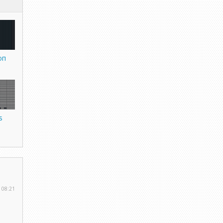
оп
s
 08:21