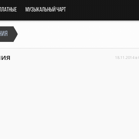
платные
Музыкальный чарт
ния
ния
18.11.2014 в 