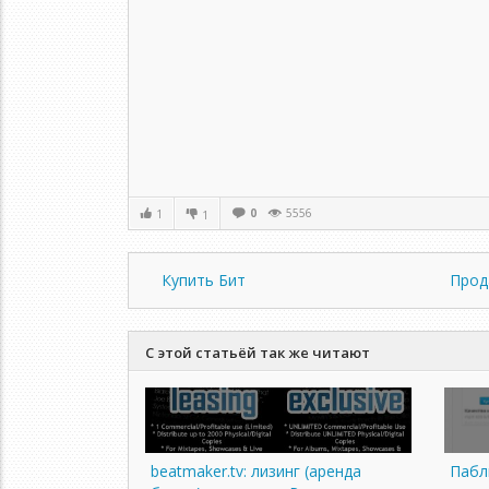
0
5556
1
1
Купить Бит
Прод
С этой статьёй так же читают
beatmaker.tv: лизинг (аренда
Пабли