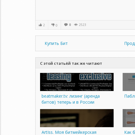
0
2523
2
0
Купить Бит
Прод
С этой статьёй так же читают
beatmaker.tv: лизинг (аренда
Пабли
битов) теперь и в России
ArtIss. Моя битмейкерская
Как 