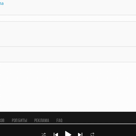
ла
сов
Рэп биты
Реклама
FAQ
три Блюз Рок | Вестерн)