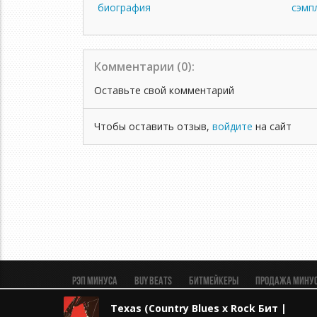
биография
сэмп
Комментарии (
0
):
Оставьте свой комментарий
Чтобы оставить отзыв,
войдите
на сайт
Рэп минуса
BUY BEATS
Битмейкеры
Продажа мину
Пользовательское соглашение
Безопасная сделка
Texas (Country Blues x Rock Бит | Кан