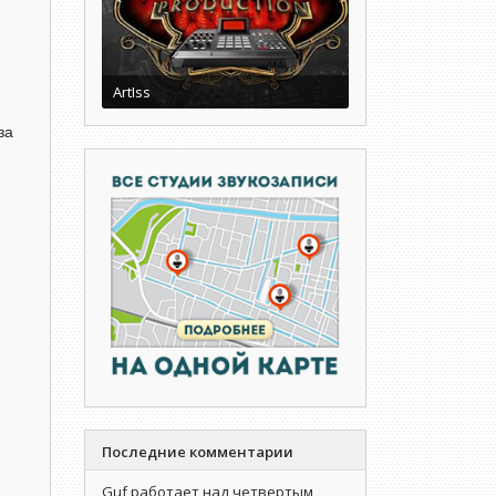
ArtIss
за
Последние комментарии
Guf работает над четвертым