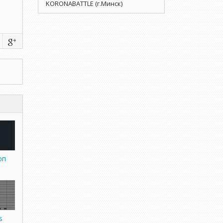
KORONABATTLE (г.Минск)
оп
s