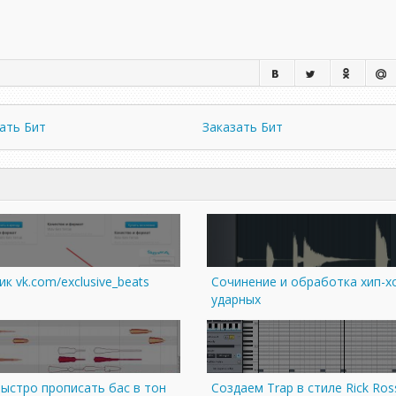
ать Бит
Заказать Бит
к vk.com/exclusive_beats
Сочинение и обработка хип-х
ударных
быстро прописать бас в тон
Создаем Trap в стиле Rick Ros