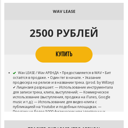
WAV LEASE
2500 РУБЛЕЙ
КУПИТЬ
Wav LEASE / Wav АРЕНДА • Предоставляется в WAV • Бит
остаётся в продаже. • Один тег в начале. • Указание
продюсера на релизе и в названии трека. (prod. by Willzey)
✔ Лицензия разрешает: — Использование инструментала
для записи трека, клипа, выступлений; — Коммерческое
использование (выступления, продажа на iTunes, Google
music и т.д.); — Использование для видео-клипа с
публикацией на Youtube и подобных площадках. —
Продажу не более 5000 физических или электронных
копий записи. Дополнительную информацию уточнять у
автора.