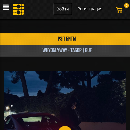
0
Регистрация
Войти
рэп биты
whyonlyway - Табор | guf