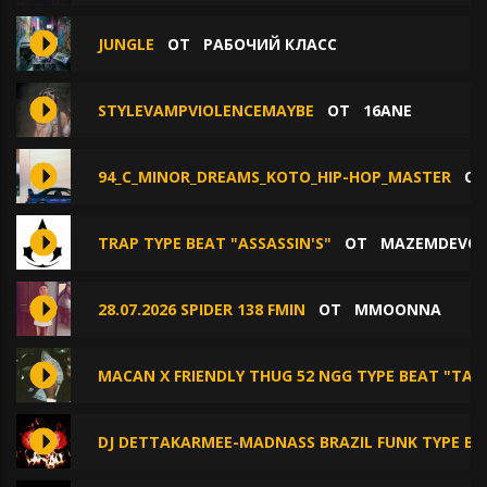
JUNGLE
ОТ
РАБОЧИЙ КЛАСС
STYLEVAMPVIOLENCEMAYBE
ОТ
16ANE
94_C_MINOR_DREAMS_KOTO_HIP-HOP_MASTER
О
TRAP TYPE BEAT "ASSASSIN'S"
ОТ
MAZEMDEVO
28.07.2026 SPIDER 138 FMIN
ОТ
MMOONNA
MACAN X FRIENDLY THUG 52 NGG TYPE BEAT "TAL
DJ DETTAKARMEE-MADNASS BRAZIL FUNK TYPE BE