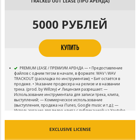
TRACKED OUT LEASE (ПРО АРЕНДА)
5000 РУБЛЕЙ
КУПИТЬ
PREMIUM LEASE / ПРЕМИУМ АРЕНДА — • Предоставление
файлов с одним тегом в начале, в формате: WAV \ WAV
TRACKOUT (раскладка по инструментам); • Бит остаётся в
продаже. • Указание продюсера на релизе и в названии
трека. (prod. by Willzey) ✔ Лицензия разрешает: —
Использование инструментала для записи трека, клипа,
выступлений; — Коммерческое использование
(выступления, продажа на iTunes, Google music и т.д.); —
Использование для видео-клипа с публикацией на Youtube
и подобных площадках;
EXCLUSIVE LICENSE