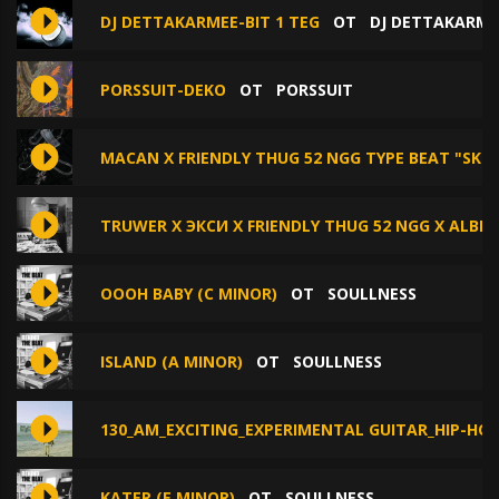
DJ DETTAKARMEE-BIT 1 TEG
ОТ
DJ DETTAKARME
PORSSUIT-DEKO
ОТ
PORSSUIT
MACAN X FRIENDLY THUG 52 NGG TYPE BEAT "SKII"
TRUWER X ЭКСИ X FRIENDLY THUG 52 NGG X ALBLA
OOOH BABY (C MINOR)
ОТ
SOULLNESS
ISLAND (A MINOR)
ОТ
SOULLNESS
130_AM_EXCITING_EXPERIMENTAL GUITAR_HIP-H
KATER (E MINOR)
ОТ
SOULLNESS