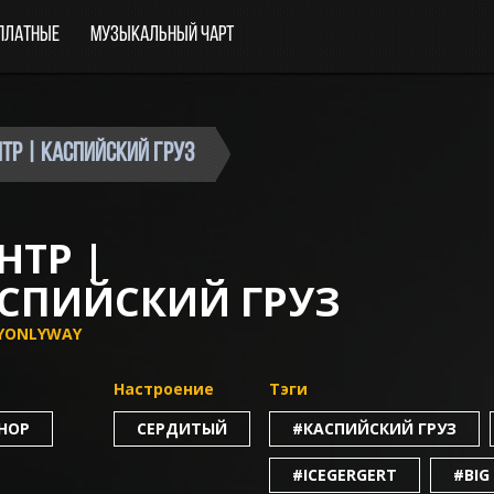
платные
Музыкальный чарт
тр | Каспийский груз
НТР |
СПИЙСКИЙ ГРУЗ
YONLYWAY
Настроение
Тэги
-HOP
СЕРДИТЫЙ
#КАСПИЙСКИЙ ГРУЗ
#ICEGERGERT
#BIG