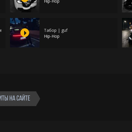
Hip-Hop
м
Табор | guf
Hip-Hop
ИТЫ НА САЙТЕ