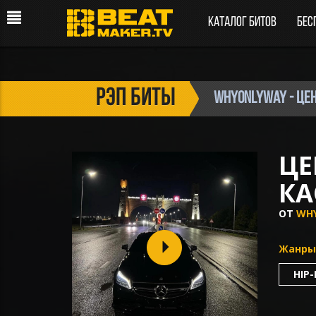
Каталог битов
Бес
рэп биты
whyonlyway - Цен
ЦЕ
КА
ОТ
WH
Жанры
HIP