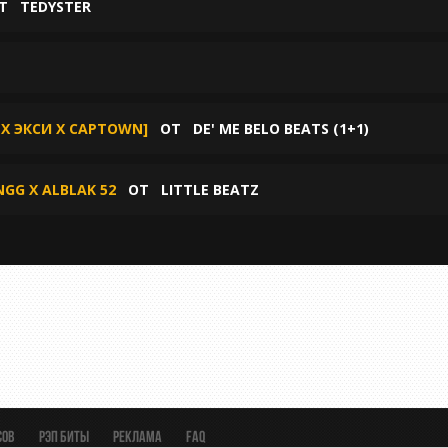
Т
TEDYSTER
 X ЭКСИ X CAPTOWN]
ОТ
DE' ME BELO BEATS (1+1)
NGG X ALBLAK 52
ОТ
LITTLE BEATZ
сов
Рэп биты
Реклама
FAQ