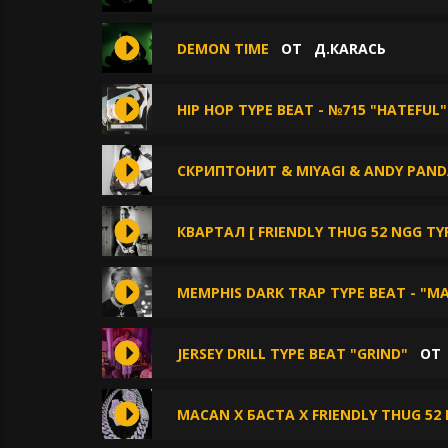
DEMON TIME
ОТ
Д.КАRАСЬ
HIP HOP TYPE BEAT - №715 "HATEFUL"
СКРИПТОНИТ & MIYAGI & ANDY PAN
КВАРТАЛ [ FRIENDLY THUG 52 NGG TY
MEMPHIS DARK TRAP TYPE BEAT - "M
JERSEY DRILL TYPE BEAT "GRIND"
О
MACAN X БАСТА X FRIENDLY THUG 52 