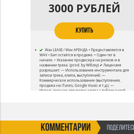
3000 РУБЛЕЙ
КУПИТЬ
Wav LEASE / Wav АРЕНДА • Предоставляется в
WAV • Бит остаётся в продаже. • Один тег в
начале. • Указание продюсера на релизе и в
названии трека. (prod. by Willzey) ✔ Лицензия
разрешает: — Использование инструментала для
записи трека, клипа, выступлений; —
Коммерческое использование (выступления,
продажа на iTunes, Google music и т.д.); —
Использование для видео-клипа с публикацией
на Youtube и подобных площадках. — Продажу
не более 5000 физических или электронных
копий записи. Дополнительную информацию
уточнять у автора.
КОММЕНТАРИИ
ПОДЕЛИТЕСЬ