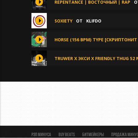
REPENTANCE | ВОСТОЧНЫЙ | RAP
О
SOXIETY
ОТ
KLIFDO
HORSE (156 BPM) TYPE [СКРИПТОНИТ
TRUWER X ЭКСИ X FRIENDLY THUG 52 
Рэп минуса
BUY BEATS
Битмейкеры
Продажа мину