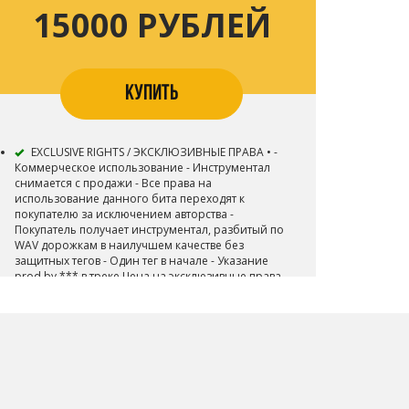
15000 РУБЛЕЙ
КУПИТЬ
EXCLUSIVE RIGHTS / ЭКСКЛЮЗИВНЫЕ ПРАВА • -
Коммерческое использование - Инструментал
снимается с продажи - Все права на
использование данного бита переходят к
покупателю за исключением авторства -
Покупатель получает инструментал, разбитый по
WAV дорожкам в наилучшем качестве без
защитных тегов - Один тег в начале - Указание
prod by *** в треке Цена на эксклюзивные права
отличается в зависимости от бита (от 10.000р)