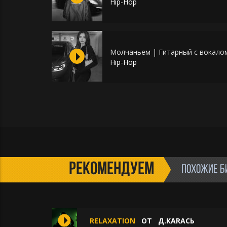
Hip-Hop
Молчаньем | Гитарный с вокало
Hip-Hop
РЕКОМЕНДУЕМ
ПОХОЖИЕ Б
RELAXATION
ОТ
Д.КАRАСЬ