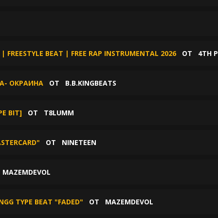
 | FREESTYLE BEAT | FREE RAP INSTRUMENTAL 2026
ОТ
4TH P
DA- ОКРАИНА
ОТ
B.B.KINGBEATS
PE BIT]
ОТ
T8LUMM
ASTERCARD"
ОТ
NINETEEN
Т
MAZEMDEVOL
NGG TYPE BEAT "FADED"
ОТ
MAZEMDEVOL