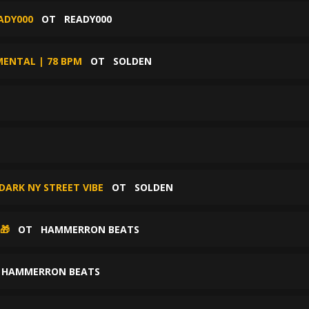
ADY000
ОТ
READY000
MENTAL | 78 BPM
ОТ
SOLDEN
DARK NY STREET VIBE
ОТ
SOLDEN
🎁
ОТ
HAMMERRON BEATS
Т
HAMMERRON BEATS