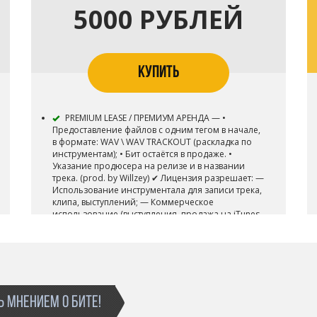
5000 РУБЛЕЙ
КУПИТЬ
PREMIUM LEASE / ПРЕМИУМ АРЕНДА — •
Предоставление файлов с одним тегом в начале,
в формате: WAV \ WAV TRACKOUT (раскладка по
инструментам); • Бит остаётся в продаже. •
Указание продюсера на релизе и в названии
трека. (prod. by Willzey) ✔ Лицензия разрешает: —
Использование инструментала для записи трека,
клипа, выступлений; — Коммерческое
использование (выступления, продажа на iTunes,
Google music и т.д.); — Использование для видео-
клипа с публикацией на Youtube и подобных
площадках;
 МНЕНИЕМ О БИТЕ!