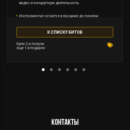
видео и концертную деятельность
Инструментал остается в продаже до покупки
эксклюзивных прав
К СПИСКУ БИТОВ
Все права на инструментал сохраняются за
Битодельня
Купи 2 и получи
еще 1 в подарок
В названии трека необходимо указать (Prod.
Битодельня) Если бит совместный то и второго
битмейкера
Публикация на площадку BOOM и в систему Content ID
запрещена
Приобретая данный тип лицензии Вы соглашаетесь с
условиями пользования.
Контакты