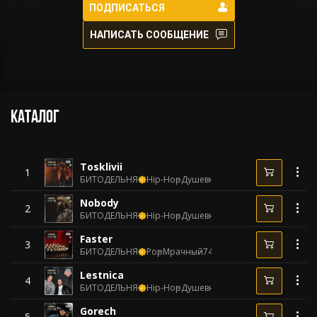
ПОДПИСАТЬСЯ
НАПИСАТЬ СООБЩЕНИЕ
Каталог
Tosklivii
1
БИТОДЕЛЬНЯ
Hip-Hop
Душевный
81 BPM
Nobody
2
БИТОДЕЛЬНЯ
Hip-Hop
Душевный
90 BPM
Faster
3
БИТОДЕЛЬНЯ
Pop
Мрачный
74 BPM
Lestnica
4
БИТОДЕЛЬНЯ
Hip-Hop
Душевный
85 BPM
Gorech
5