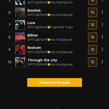
БИТОДЕЛЬНЯ
Hip-Hop
Грустный
140 BPM
Basilisk
6
БИТОДЕЛЬНЯ
Hip-Hop
Душевный
73 BPM
Lore
7
БИТОДЕЛЬНЯ
Trap/EDM Trap
Эпический
117 BPM
Billow
8
БИТОДЕЛЬНЯ
Hip-Hop
Душевный
80 BPM
Redrum
9
БИТОДЕЛЬНЯ
Hip-Hop
Душевный
82 BPM
Through the city
10
БИТОДЕЛЬНЯ
Hip-Hop
Душевный
86 BPM
Показать больше