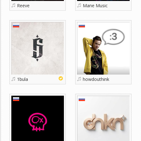
Reeve
Mane Music
1bula
howdouthink