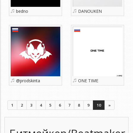
bedno
DANOUKEN
@prodskinta
ONE TIME
1
2
3
4
5
6
7
8
9
10
»