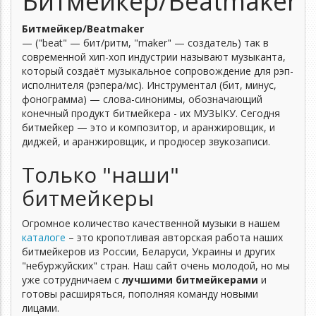
Битмейкер/Beatmaker
Битмейкер/Beatmaker
— ("beat" — бит/ритм, "maker" — создатель) так в
современной хип-хоп индустрии называют музыканта,
который создаёт музыкальное сопровождение для рэп-
исполнителя (рэпера/мс). Инструментал (бит, минус,
фонограмма) — слова-синонимы, обозначающий
конечный продукт битмейкера - их МУЗЫКУ. Сегодня
битмейкер — это и композитор, и аранжировщик, и
диджей, и аранжировщик, и продюсер звукозаписи.
Только "наши"
битмейкеры
Огромное количество качественной музыки в нашем
каталоге
– это кропотливая авторская работа наших
битмейкеров из России, Беларуси, Украины и других
"небуржуйских" стран. Наш сайт очень молодой, но мы
уже сотрудничаем с
лучшими битмейкерами
и
готовы расширяться, пополняя команду новыми
лицами.