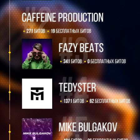
Caffeine production
271
Битов
19
Бесплатных Битов
FAZY BEATS
341
Битов
0
Бесплатных Битов
TEDYSTER
1371
Битов
62
Бесплатных Битов
Mike Bulgakov