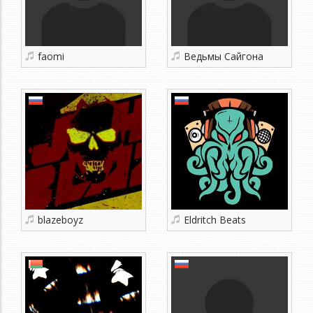
faomi
Ведьмы Сайгона
blazeboyz
Eldritch Beats