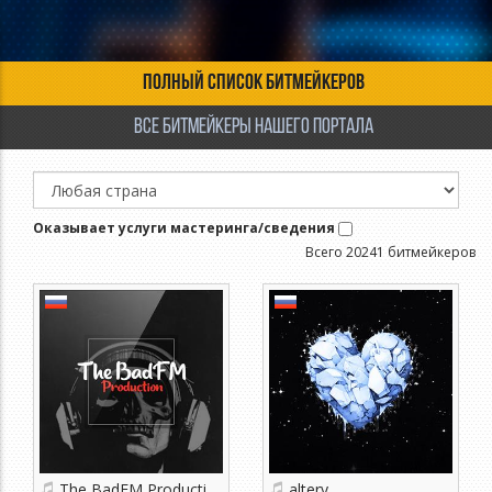
Полный список битмейкеров
Все битмейкеры нашего портала
Оказывает услуги мастеринга/сведения
Всего 20241 битмейкеров
The BadFM Production
altery