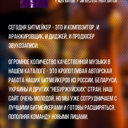
421
Битов
36
Бесплатных Битов
Сегодня битмейкер - это и композитор, и
аранжировщик, и диджей, и продюсер
звукозаписи.
Огромное количество качественной музыки в
нашем каталоге - это кропотливая авторская
работа наших битмейкеров из России, Беларуси,
Украины и других "небуржуйских" стран. Наш
сайт очень молодой, но мы уже сотрудничаем с
лучшими битмейкерами и готовы расширяться,
пополняя команду новыми лицами.