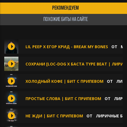
РЕКОМЕНДУЕМ
ПОХОЖИЕ БИТЫ НА САЙТЕ
LIL PEEP X ЕГОР КРИД - BREAK MY BONES
ОТ
MO
СОХРАНИ [LOC-DOG X БАСТА TYPE BEAT | ЛИРИЧ
ХОЛОДНЫЙ КОФЕ | БИТ С ПРИПЕВОМ
ОТ
ЛИРИ
ПРОСТЫЕ СЛОВА | БИТ С ПРИПЕВОМ
ОТ
ЛИРИЧ
НЕ ЖДИ | БИТ С ПРИПЕВОМ
ОТ
ЛИРИЧНЫЕ БИТ