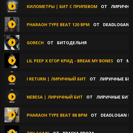
КИЛОМЕТРЫ | БИТ С ПРИПЕВОМ
ОТ
ЛИРИЧНЫЕ
PHARAOH TYPE BEAT 120 BPM
ОТ
DEADLOGAN B
GORECH
ОТ
БИТОДЕЛЬНЯ
LIL PEEP X ЕГОР КРИД - BREAK MY BONES
ОТ
MO
I RETURN | ЛИРИЧНЫЙ БИТ
ОТ
ЛИРИЧНЫЕ БИТ
NEBESA | ЛИРИЧНЫЙ БИТ
ОТ
ЛИРИЧНЫЕ БИТЫ
PHARAOH TYPE BEAT 88 BPM
ОТ
DEADLOGAN B