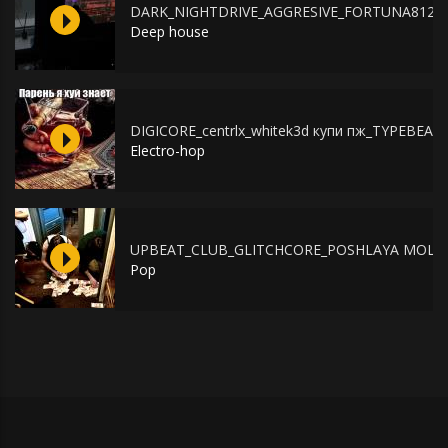
DARK_NIGHTDRIVE_AGGRESIVE_FORTUNA812_
Deep house
DIGICORE_centrlx_whitek3d купи пж_TYPEBEAT
Electro-hop
UPBEAT_CLUB_GLITCHCORE_POSHLAYA MOLL
Pop