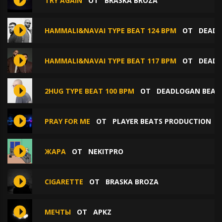
TRY AGAIN
ОТ
BRASKA BROZA
HAMMALI&NAVAI TYPE BEAT 124 BPM
ОТ
DEADL
HAMMALI&NAVAI TYPE BEAT 117 BPM
ОТ
DEADL
2HUG TYPE BEAT 100 BPM
ОТ
DEADLOGAN BEAT
PRAY FOR ME
ОТ
PLAYER BEATS PRODUCTION
ЖАРА
ОТ
NEKITPRO
CIGARETTE
ОТ
BRASKA BROZA
МЕЧТЫ
ОТ
APKZ