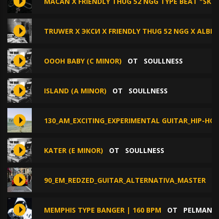
MACAN X FRIENDLY THUG 52 NGG TYPE BEAT "SKII"
TRUWER X ЭКСИ X FRIENDLY THUG 52 NGG X ALBLA
OOOH BABY (C MINOR)
ОТ
SOULLNESS
ISLAND (A MINOR)
ОТ
SOULLNESS
130_AM_EXCITING_EXPERIMENTAL GUITAR_HIP-H
KATER (E MINOR)
ОТ
SOULLNESS
90_EM_REDZED_GUITAR_ALTERNATIVA_MASTER
О
MEMPHIS TYPE BANGER | 160 BPM
ОТ
PELMANE