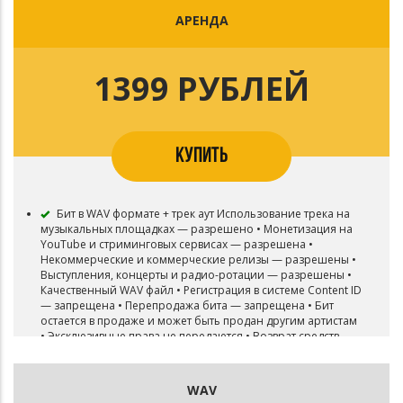
АРЕНДА
1399 РУБЛЕЙ
КУПИТЬ
Бит в WAV формате + трек аут Использование трека на
музыкальных площадках — разрешено • Монетизация на
YouTube и стриминговых сервисах — разрешена •
Некоммерческие и коммерческие релизы — разрешены •
Выступления, концерты и радио-ротации — разрешены •
Качественный WAV файл • Регистрация в системе Content ID
— запрещена • Перепродажа бита — запрещена • Бит
остается в продаже и может быть продан другим артистам
• Эксклюзивные права не передаются • Возврат средств
после покупки — невозможен
WAV