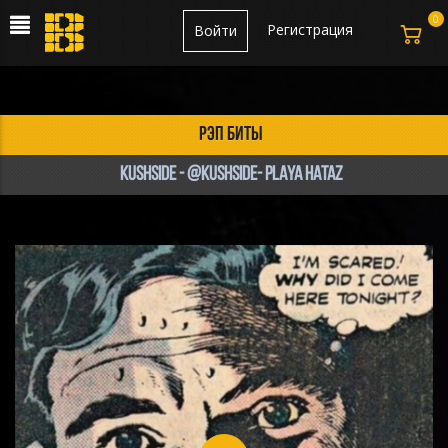
0
Регистрация
Войти
рэп биты
Kushside - @Kushside- PLAYA HATAZ