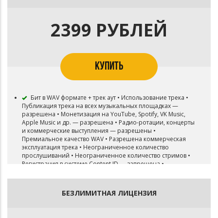
2399 РУБЛЕЙ
КУПИТЬ
Бит в WAV формате + трек аут • Использование трека •
Публикация трека на всех музыкальных площадках —
разрешена • Монетизация на YouTube, Spotify, VK Music,
Apple Music и др. — разрешена • Радио-ротации, концерты
и коммерческие выступления — разрешены •
Премиальное качество WAV • Разрешена коммерческая
эксплуатация трека • Неограниченное количество
прослушиваний • Неограниченное количество стримов •
Регистрация в системе Content ID — запрещена •
Перепродажа бита — запрещена • Бит остается в продаже
после покупки лицензии • Эксклюзивные права не
передаются
БЕЗЛИМИТНАЯ ЛИЦЕНЗИЯ