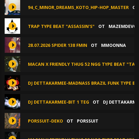
94_C_MINOR_DREAMS_KOTO_HIP-HOP_MASTER
О
TRAP TYPE BEAT "ASSASSIN'S"
ОТ
MAZEMDEVO
28.07.2026 SPIDER 138 FMIN
ОТ
MMOONNA
MACAN X FRIENDLY THUG 52 NGG TYPE BEAT "TAL
DJ DETTAKARMEE-MADNASS BRAZIL FUNK TYPE BE
DJ DETTAKARMEE-BIT 1 TEG
ОТ
DJ DETTAKARME
PORSSUIT-DEKO
ОТ
PORSSUIT