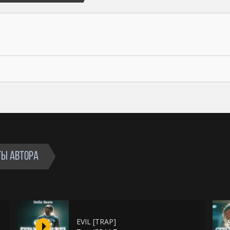
Apple Music, Яндекс.Музыка, VK Музыка, Spotify,
Deezer, и т.д. Вы можете снять видеоклип на
записанную песню.
✅ Возможность делать неограниченное кол-
во бесплатных выступлений.
✅ Бит остается в продаже.
⛔Запрещено перепродавать бит.
ТЫ АВТОРА
EVIL [TRAP]