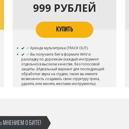
999 РУБЛЕЙ
КУПИТЬ
✅ Аренда мультитрека (TRACK OUT).
✅ Вы получаете бит в формате WAV и
раскладку по дорожкам (каждый инструмент
отдельно) в высоком качестве, без голосовой
защиты. (Идеальный вариант для последующей
обработки звука на студии, также вы имеете
возможность создавать свою структуру трека,
удалять или менять местами инструменты).
✅ Вы получаете бит сразу после покупки на
ваш электронный адрес который был указан при
покупке (Будьте внимательны при указании
электронного адреса, обычно приходит
текстовый файл с ссылкой на бит).
✅ Возможность использования для записи
песни (Сингл / Альбом). Возможность загружать
 МНЕНИЕМ О БИТЕ!
песню на различные музыкальные площадки -