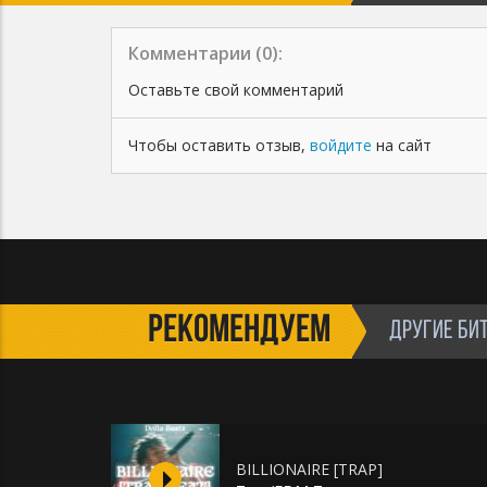
Песни (Сингл / Альбом). Возможность загружать
песню на различные музыкальные площадки -
Apple Music, Яндекс.Музыка, VK Музыка, Spotify,
Комментарии (
0
):
Deezer, и т.д. Вы можете снять видеоклип на
записанную Песню. Возможность делать
Оставьте свой комментарий
бесплатные выступления. Срок лицензии: 4 года.
✅ Бит остается в продаже.
Чтобы оставить отзыв,
войдите
на сайт
⛔Запрещено перепродавать бит.
РЕКОМЕНДУЕМ
ДРУГИЕ БИ
BILLIONAIRE [TRAP]