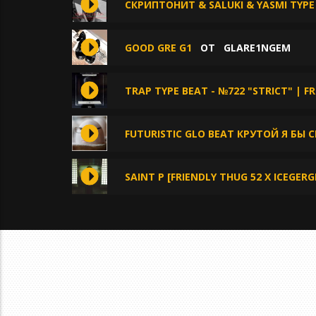
СКРИПТОНИТ & SALUKI & YASMI TYP
GOOD GRE G1
ОТ
GLARE1NGEM
TRAP TYPE BEAT - №722 "STRICT" | F
FUTURISTIC GLO BEAT КРУТОЙ Я БЫ 
SAINT P [FRIENDLY THUG 52 X ICEGER