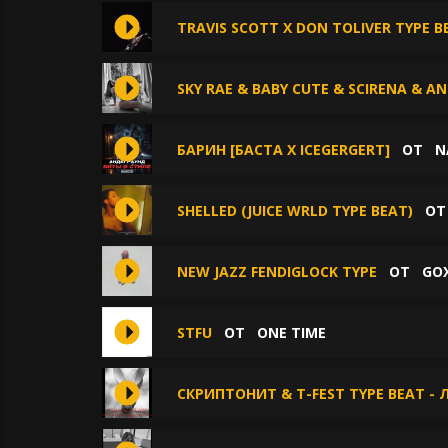
TRAVIS SCOTT X DON TOLIVER TYPE BE
SKY RAE & BABY CUTE & SCIRENA & AN
БАРИН [БАСТА Х ICEGERGERT]
ОТ
N
SHELLED (JUICE WRLD TYPE BEAT)
О
NEW JAZZ FENDIGLOCK TYPE
ОТ
GO
STFU
ОТ
ONE TIME
СКРИПТОНИТ & T-FEST TYPE BEAT -