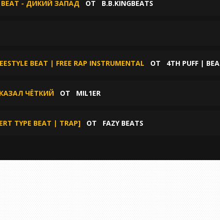
E BEAT - ДИКИЙ ЗАПАД
ОТ
B.B.KINGBEATS
REESTYLE BEAT | FREE RAP INSTRUMENTAL
ОТ
4TH PUFF | BE
СКАЗАЛ ЧЁТКИЙ
ОТ
MIL1ER
GERT TYPE BEAT | TRAP]
ОТ
FAZY BEATS