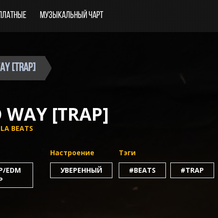
платные
Музыкальный чарт
WAY [TRAP]
 WAY [TRAP]
LA BEATS
Настроение
Тэги
P/EDM
УВЕРЕННЫЙ
#BEATS
#TRAP
P