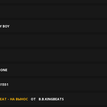
Y BOY
PONE
1551
EAT - НА ВЫНОС
ОТ
B.B.KINGBEATS