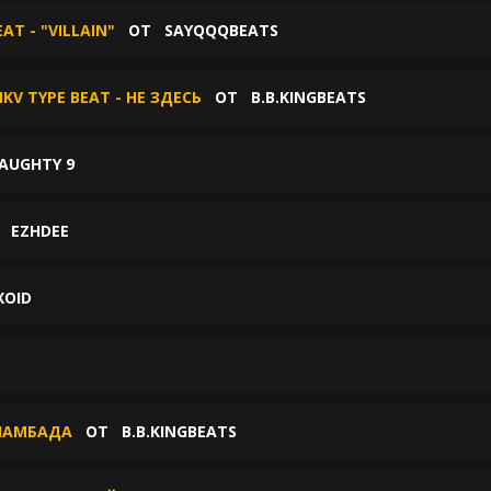
AT - "VILLAIN"
ОТ
SAYQQQBEATS
IKV TYPE BEAT - НЕ ЗДЕСЬ
ОТ
B.B.KINGBEATS
AUGHTY 9
Т
EZHDEE
XOID
 ЛАМБАДА
ОТ
B.B.KINGBEATS