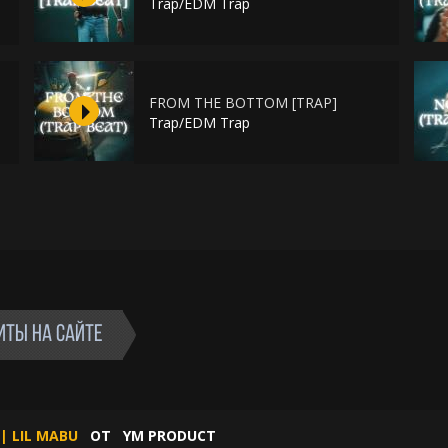
Trap/EDM Trap
FROM THE BOTTOM [TRAP]
Trap/EDM Trap
ИТЫ НА САЙТЕ
| LIL MABU
ОТ
YM PRODUCT