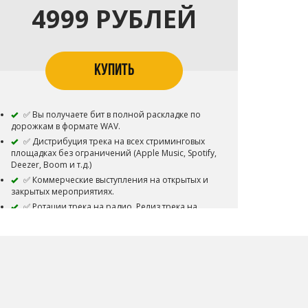
4999 РУБЛЕЙ
КУПИТЬ
✅ Вы получаете бит в полной раскладке по
дорожкам в формате WAV.
✅ Дистрибуция трека на всех стриминговых
площадках без ограничений (Apple Music, Spotify,
Deezer, Boom и т.д.)
✅ Коммерческие выступления на открытых и
закрытых мероприятиях.
✅ Ротации трека на радио. Релиз трека на
любом лейбле мира. Загрузка видеоклипа с
подключенной монетизацией без ограничений
(с подключением Content ID). Лицензирование
трека в фильмы и сериалы. Авторские
отчисления при работе с паблишингами.
✅ Бит снимается с продажи.