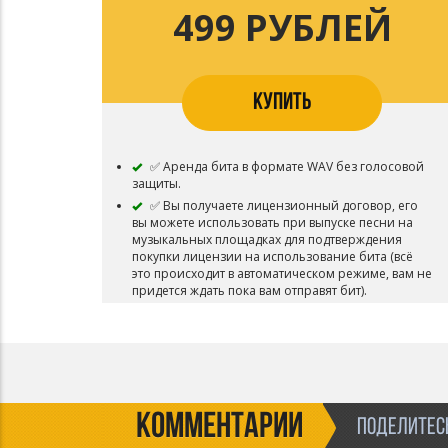
499 РУБЛЕЙ
КУПИТЬ
✅ Аренда бита в формате WAV без голосовой
защиты.
✅ Вы получаете лицензионный договор, его
вы можете использовать при выпуске песни на
музыкальных площадках для подтверждения
покупки лицензии на использование бита (всё
это происходит в автоматическом режиме, вам не
придется ждать пока вам отправят бит).
Возможность использования для записи Песни
(Сингл / Альбом).
✅ Вы получаете бит сразу после покупки на
ваш электронный адрес который был указан при
покупке (Будьте внимательны при указании
электронного адреса, обычно приходит
текстовый файл с ссылкой на бит).
КОММЕНТАРИИ
ПОДЕЛИТЕСЬ
✅ Возможность использования для записи