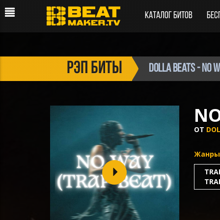
Каталог битов
Бес
рэп биты
Dolla Beats - NO 
NO
ОТ
DOL
Жанры
TRA
TRA