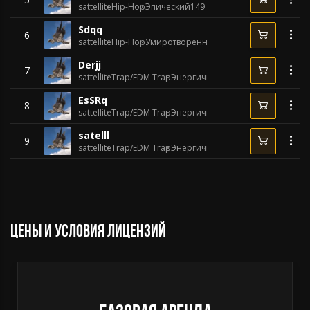
sattellite
Hip-Hop
Эпический
149 BPM
Sdqq
6
sattellite
Hip-Hop
Умиротворенный
124 BPM
Derjj
7
sattellite
Trap/EDM Trap
Энергичный
130 BPM
EsSRq
8
sattellite
Trap/EDM Trap
Энергичный
154 BPM
satelll
9
sattellite
Trap/EDM Trap
Энергичный
150 BPM
Цены и условия лицензий