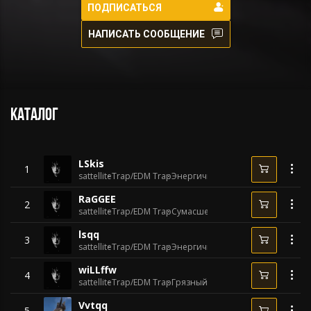
ПОДПИСАТЬСЯ
НАПИСАТЬ СООБЩЕНИЕ
Каталог
LSkis
1
sattellite
Trap/EDM Trap
Энергичный
144 BPM
RaGGEE
2
sattellite
Trap/EDM Trap
Сумасшедший
152 BPM
lsqq
3
sattellite
Trap/EDM Trap
Энергичный
162 BPM
wiLLffw
4
sattellite
Trap/EDM Trap
Грязный
149 BPM
Vvtqq
5