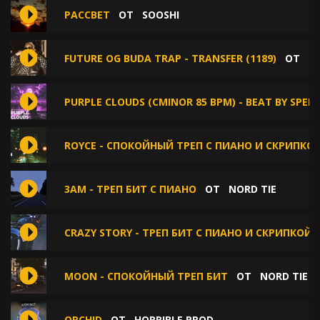
РАССВЕТ
ОТ
SOOSHI
FUTURE OG BUDA TRAP - TRANSFER (1189)
ОТ
D
PURPLE CLOUDS (CMINOR 85 BPM) - BEAT BY SPEE
ROYCE - СПОКОЙНЫЙ ТРЕП С ПИАНО И СКРИПКО
3AM - ТРЕП БИТ С ПИАНО
ОТ
NORD TIE
CRAZY STORY - ТРЕП БИТ С ПИАНО И СКРИПКОЙ
MOON - СПОКОЙНЫЙ ТРЕП БИТ
ОТ
NORD TIE
ORCHID
ОТ
HORRIBLE PROD.