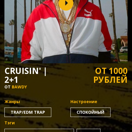
CRUISIN' |
ОТ 1000
2+1
РУБЛЕЙ
ОТ
BAWDY
Жанры
Настроение
TRAP/EDM TRAP
СПОКОЙНЫЙ
Тэги