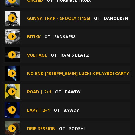
GUNNA TRAP - SPOOLY (1156)
ОТ
DANOUKEN
BITIKK
ОТ
FAN$AF88
VOLTAGE
ОТ
RAMIS BEATZ
NO END [131BPM_GMIN] LUCKI X PLAYBOI CARTY X
ROAD | 2+1
ОТ
BAWDY
LAPS | 2+1
ОТ
BAWDY
DRIP SESSION
ОТ
SOOSHI