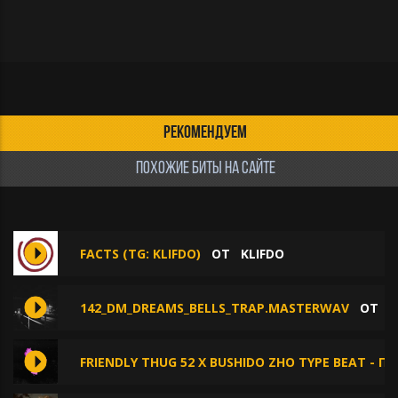
РЕКОМЕНДУЕМ
ПОХОЖИЕ БИТЫ НА САЙТЕ
FACTS (TG: KLIFDO)
ОТ
KLIFDO
142_DM_DREAMS_BELLS_TRAP.MASTERWAV
ОТ
S
FRIENDLY THUG 52 X BUSHIDO ZHO TYPE BEAT - ПА