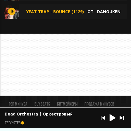
YEAT TRAP - BOUNCE (1129)
ОТ
DANOUKEN
Рэп минуса
BUY BEATS
Битмейкеры
Продажа минусов
Рэп биты
Реклама
FAQ
Пользовательское соглашение
Dead Orchestra | Оркестровый | Эпичный
Безопасная сделка
TEDYSTER