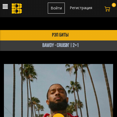
0
Регистрация
Войти
рэп биты
BAWDY - CRUISIN' | 2+1