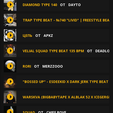
DIAMOND TYPE 140
ОТ
DAYTO
TRAP TYPE BEAT - №740 "LIVID" | FREESTYLE BEA
ЦЕПЬ
ОТ
APKZ
VELIAL SQUAD TYPE BEAT 135 BPM
ОТ
DEADLOG
RORI
ОТ
MERZZOOO
"BOSSED UP" - ESDEEKID X DARK JERK TYPE BEAT
WARSKVA (BIGBABYTAPE X ALBLAK 52 X ICEGERGER
SQUAD
ОТ
CHIEF ROVE