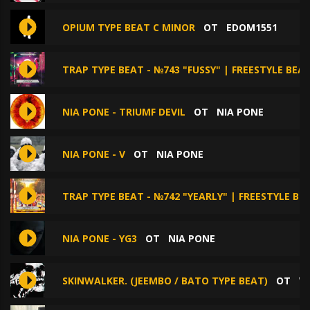
OPIUM TYPE BEAT C MINOR
ОТ
EDOM1551
TRAP TYPE BEAT - №743 "FUSSY" | FREESTYLE BEA
NIA PONE - TRIUMF DEVIL
ОТ
NIA PONE
NIA PONE - V
ОТ
NIA PONE
TRAP TYPE BEAT - №742 "YEARLY" | FREESTYLE BE
NIA PONE - YG3
ОТ
NIA PONE
SKINWALKER. (JEEMBO / BATO TYPE BEAT)
ОТ
W