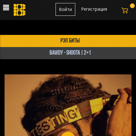
0
Регистрация
Войти
рэп биты
BAWDY - SHOOTA | 2+1