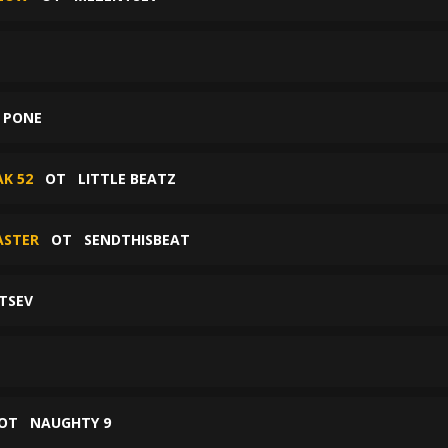
 PONE
AK 52
ОТ
LITTLE BEATZ
ASTER
ОТ
SENDTHISBEAT
TSEV
ОТ
NAUGHTY 9