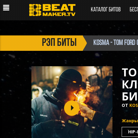
Каталог битов
Бес
рэп биты
Kosma - Tom Ford
TO
КЛ
БИ
ОТ
KO
Жанры
HIP