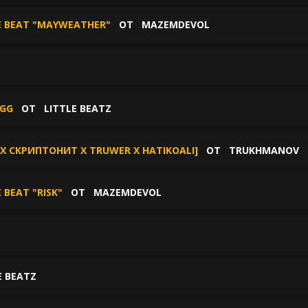
PE BEAT "MAYWEATHER"
ОТ
MAZEMDEVOL
NGG
ОТ
LITTLE BEATZ
 СКРИПТОНИТ X TRUWER X HATIKOALI]
ОТ
TRUKHMANOV
 BEAT "RISK"
ОТ
MAZEMDEVOL
E BEATZ