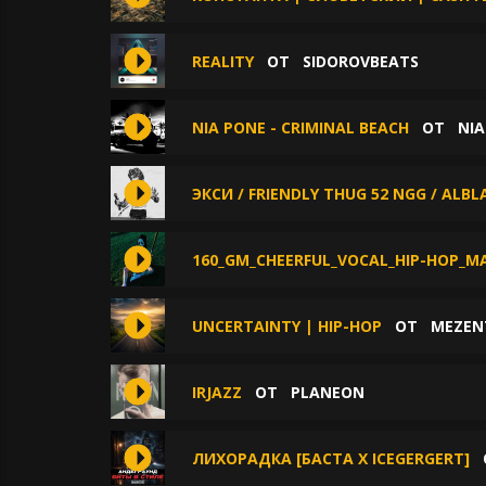
REALITY
ОТ
SIDOROVBEATS
NIA PONE - CRIMINAL BEACH
ОТ
NIA
ЭКСИ / FRIENDLY THUG 52 NGG / ALBL
160_GM_CHEERFUL_VOCAL_HIP-HOP_M
UNCERTAINTY | HIP-HOP
ОТ
MEZEN
IRJAZZ
ОТ
PLANEON
ЛИХОРАДКА [БАСТА Х ICEGERGERT]