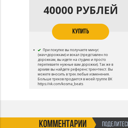
40000 РУБЛЕЙ
КУПИТЬ
При покупке вы получаете минус
(wav+дорожкам) и вокал (представлен по
дорожкам, вы идете на студию и просто
перепеваете нужные вам дорожки). Так же в
архиве вы найдете референс трек+текст. Вы
можете вносить в трек любые изменения.
Больше треков продается в моей группе ВК
https://vk.com/kosma_beats
КОММЕНТАРИИ
ПОДЕЛИТЕСЬ