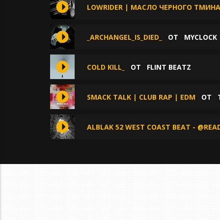
LOWRIDER | МАСЛО ЧЕРНОГО ТМИНА
_ARCHANGEL_IS_DIED_
ОТ
MYCLOCK
COLD KILL_
ОТ
FLINT BEATZ
SMACK TALK | CLUB RAP | EDM
ОТ
ALBLAK 52 WEST COAST BEAT - @REA