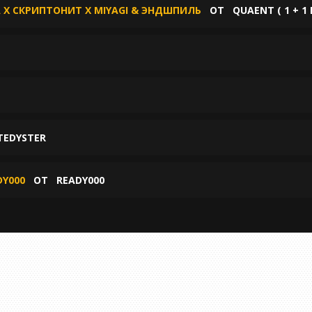
 X СКРИПТОНИТ X MIYAGI & ЭНДШПИЛЬ
ОТ
QUAENT ( 1 + 1 
TEDYSTER
DY000
ОТ
READY000