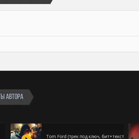
ТЫ АВТОРА
Tom Ford (трек под ключ, бит+текст+пода