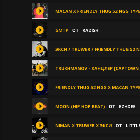
MACAN X FRIENDLY THUG 52 NGG TY
GMTP
ОТ
RADISH
ЭКСИ / TRUWER / FRIENDLY THUG 52 
TRUKHMANOV - КАНЦЛЕР [CAPTOWN X
FRIENDLY THUG 52 NGG X MACAN TYPE
MOON (HIP HOP BEAT)
ОТ
EZHDEE
NIMAN X TRUWER X ЭКСИ
ОТ
LITTL