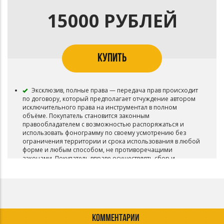
15000 РУБЛЕЙ
КУПИТЬ
Эксклюзив, полные права — передача прав происходит
по договору, который предполагает отчуждение автором
исключительного права на инструментал в полном
объёме. Покупатель становится законным
правообладателем с возможностью распоряжаться и
использовать фонограмму по своему усмотрению без
ограничения территории и срока использования в любой
форме и любым способом, не противоречащими
законами. Покупатель вправе осуществлять сбор и
получение вознаграждения как самостоятельно, так и с
привлечением третьих лиц (специализированные лейблы,
издательства и пр.)
Покупатель получает трек в формате Trackout+wav+mp3
КОММЕНТАРИИ