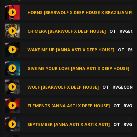
HORNS [BEARWOLF X DEEP HOUSE X BRAZILIAN FUN
CHIMERA [BEARWOLF X DEEP HOUSE]
ОТ
RVGEC
WAKE ME UP [ANNA ASTI X DEEP HOUSE]
ОТ
RVG
GIVE ME YOUR LOVE [ANNA ASTI X DEEP HOUSE]
О
WOLF [BEARWOLF X DEEP HOUSE]
ОТ
RVGECONT
ELEMENTS [ANNA ASTI X DEEP HOUSE]
ОТ
RVGE
SEPTEMBER [ANNA ASTI X ARTIK ASTI]
ОТ
RVGE