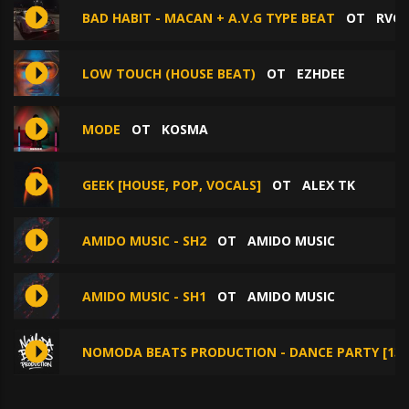
BAD HABIT - MACAN + A.V.G TYPE BEAT
ОТ
RVG
LOW TOUCH (HOUSE BEAT)
ОТ
EZHDEE
MODE
ОТ
KOSMA
GEEK [HOUSE, POP, VOCALS]
ОТ
ALEX TK
AMIDO MUSIC - SH2
ОТ
AMIDO MUSIC
AMIDO MUSIC - SH1
ОТ
AMIDO MUSIC
NOMODA BEATS PRODUCTION - DANCE PARTY [134