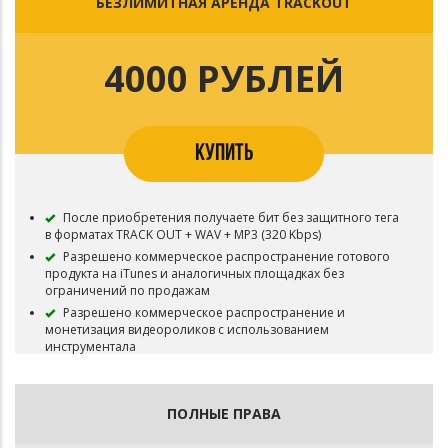
БЕЗЛИМИТНАЯ АРЕНДА TRACKOUT
4000 РУБЛЕЙ
КУПИТЬ
После приобретения получаете бит без защитного тега
в форматах TRACK OUT + WAV + MP3 (320 Kbps)
Разрешено коммерческое распространение готового
продукта на iTunes и аналогичных площадках без
ограничений по продажам
Разрешено коммерческое распространение и
монетизация видеороликов с использованием
инструментала
Разрешена коммерческая концертная деятельность
Обязательное указание авторства (Prod. by Kosma) в
названии трека или в записи публикации
ПОЛНЫЕ ПРАВА
Бит остается в продаже