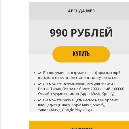
АРЕНДА MP3
990 РУБЛЕЙ
КУПИТЬ
Вы получаете инструментал в форматах mp3
высокого качества без защитных звуковых тэгов.
Вы можете использовать его для записи 1
Песни: Тираж Песни не более 2000 копий. 100000
Онлайн Аудио стримов (Apple Music, Spotify).
Вы можете размещать Песню на цифровых
площадках (iTunes, Apple Music, Spotify,
Yandex.Music, Google Play и т.д.).
Вы можете снять 1 видеоклип на записанную
Песню и разместить его на платформах YouTube,
VK и т.п.