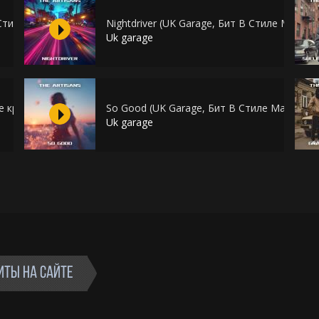
В Стиле криминальный бит x каспийский груз)
Nightdriver (UK Garage, Бит В Стиле Markul)
Uk garage
ле криминальный бит x каспийский груз)
So Good (UK Garage, Бит В Стиле Markul x F
Uk garage
ИТЫ НА САЙТЕ