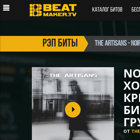
Каталог битов
Бес
рэп биты
The ARTISANS - No
NO
ХО
К
БИ
ГР
ОТ
THE