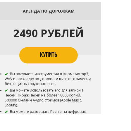
АРЕНДА ПО ДОРОЖКАМ
2490 РУБЛЕЙ
КУПИТЬ
Вы получаете инструментал в форматах mp3,
WAV и раскладку по дорожкам высокого качества
без защитных звуковых тэгов.
Вы можете использовать его для записи 1
Песни: Тираж Песни не более 10000 копий.
500000 Онлайн Аудио стримов (Apple Music,
Spotify).
Вы можете размещать Песню на цифровых
площадках (iTunes, Apple Music, Spotify,
Yandex.Music, Google Play и т.д.).
Вы можете снять 1 видеоклип на записанную