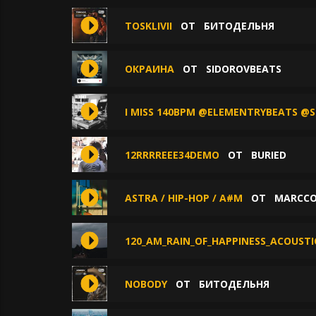
TOSKLIVII
ОТ
БИТОДЕЛЬНЯ
ОКРАИНА
ОТ
SIDOROVBEATS
I MISS 140BPM @ELEMENTRYBEATS @S
12RRRREEE34DEMO
ОТ
BURIED
ASTRA / HIP-HOP / A#M
ОТ
MARCC
120_AM_RAIN_OF_HAPPINESS_ACOUSTI
NOBODY
ОТ
БИТОДЕЛЬНЯ