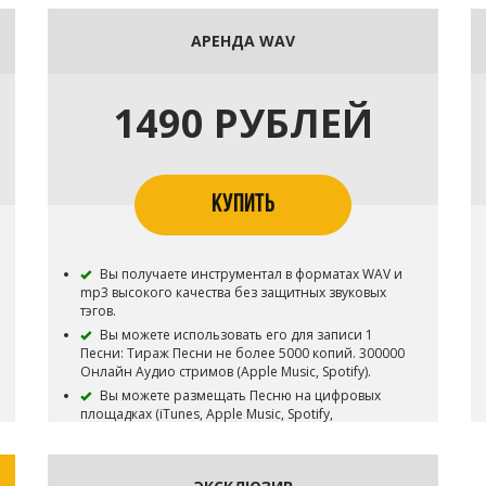
АРЕНДА WAV
1490 РУБЛЕЙ
КУПИТЬ
Вы получаете инструментал в форматах WAV и
mp3 высокого качества без защитных звуковых
тэгов.
Вы можете использовать его для записи 1
Песни: Тираж Песни не более 5000 копий. 300000
Онлайн Аудио стримов (Apple Music, Spotify).
Вы можете размещать Песню на цифровых
площадках (iTunes, Apple Music, Spotify,
Yandex.Music, Google Play и т.д.).
Вы можете снять 1 видеоклип на записанную
Песню и разместить его на платформах YouTube,