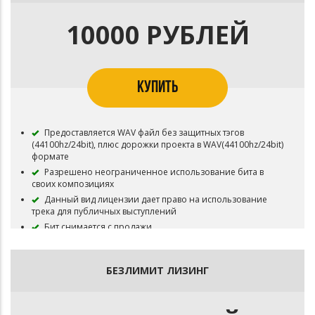
трека для публичных выступлений
Права на бит сохраняются за ICON MUSIC
10000 РУБЛЕЙ
КУПИТЬ
Предоставляется WAV файл без защитных тэгов
(44100hz/24bit), плюс дорожки проекта в WAV(44100hz/24bit)
формате
Разрешено неограниченное использование бита в
своих композициях
Данный вид лицензии дает право на использование
трека для публичных выступлений
Бит снимается с продажи
БЕЗЛИМИТ ЛИЗИНГ