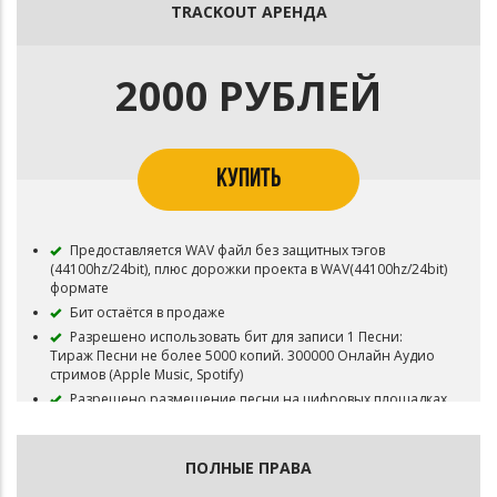
Данный вид лицензии дает право на использование
TRACKOUT АРЕНДА
трека для публичных выступлений
Права на бит сохраняются за ICON MUSIC
2000 РУБЛЕЙ
КУПИТЬ
Предоставляется WAV файл без защитных тэгов
(44100hz/24bit), плюс дорожки проекта в WAV(44100hz/24bit)
формате
Бит остаётся в продаже
Разрешено использовать бит для записи 1 Песни:
Тираж Песни не более 5000 копий. 300000 Онлайн Аудио
стримов (Apple Music, Spotify)
Разрешено размещение песни на цифровых площадках
(iTunes, Apple Music, Spotify, Yandex.Music, Goggle Play и т.д.)
При размещении релиза обязательно указывать
авторство ICON MUSIC
ПОЛНЫЕ ПРАВА
Данный вид лицензии дает право на использование