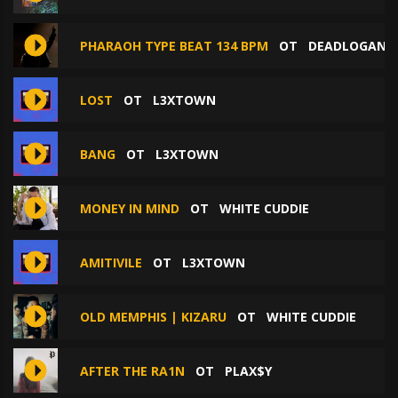
PHARAOH TYPE BEAT 134 BPM
ОТ
DEADLOGAN B
LOST
ОТ
L3XTOWN
BANG
ОТ
L3XTOWN
MONEY IN MIND
ОТ
WHITE CUDDIE
AMITIVILE
ОТ
L3XTOWN
OLD MEMPHIS | KIZARU
ОТ
WHITE CUDDIE
AFTER THE RA1N
ОТ
PLAX$Y