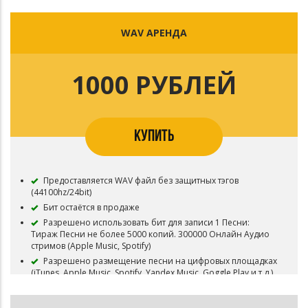
WAV АРЕНДА
1000 РУБЛЕЙ
КУПИТЬ
Предоставляется WAV файл без защитных тэгов
(44100hz/24bit)
Бит остаётся в продаже
Разрешено использовать бит для записи 1 Песни:
Тираж Песни не более 5000 копий. 300000 Онлайн Аудио
стримов (Apple Music, Spotify)
Разрешено размещение песни на цифровых площадках
(iTunes, Apple Music, Spotify, Yandex.Music, Goggle Play и т.д.)
При размещении релиза обязательно указывать
авторство ICON MUSIC