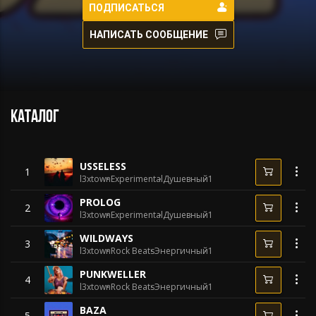
ПОДПИСАТЬСЯ
НАПИСАТЬ СООБЩЕНИЕ
Каталог
USSELESS
1
l3xtown
Experimental
Душевный
100 BPM
PROLOG
2
l3xtown
Experimental
Душевный
100 BPM
WILDWAYS
3
l3xtown
Rock Beats
Энергичный
144 BPM
PUNKWELLER
4
l3xtown
Rock Beats
Энергичный
140 BPM
BAZA
5