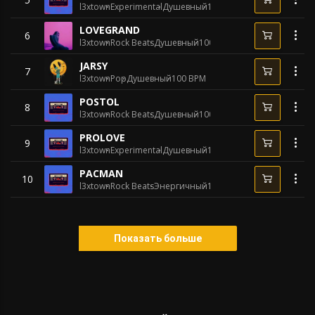
l3xtown
Experimental
Душевный
100 BPM
LOVEGRAND
6
l3xtown
Rock Beats
Душевный
100 BPM
JARSY
7
l3xtown
Pop
Душевный
100 BPM
POSTOL
8
l3xtown
Rock Beats
Душевный
100 BPM
PROLOVE
9
l3xtown
Experimental
Душевный
100 BPM
PACMAN
10
l3xtown
Rock Beats
Энергичный
140 BPM
Показать больше