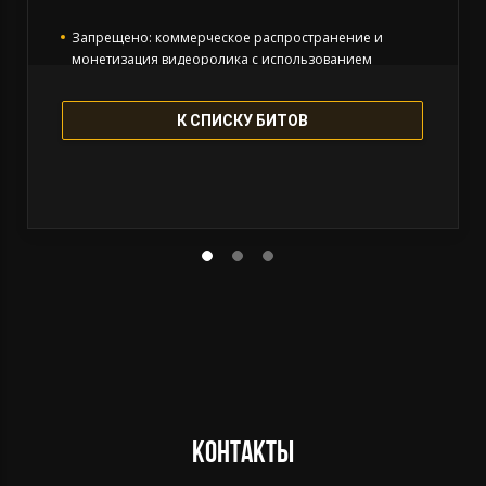
Запрещено: коммерческое распространение и
монетизация видеоролика с использованием
инструментала.
К СПИСКУ БИТОВ
Запрещено: коммерческая концертная деятельность,
ротации радио и тв, использование для фильмов и
видео игр.
Указывать авторство обязательно (prod.L3XTOWN).
Бит остается в продаже.
Контакты