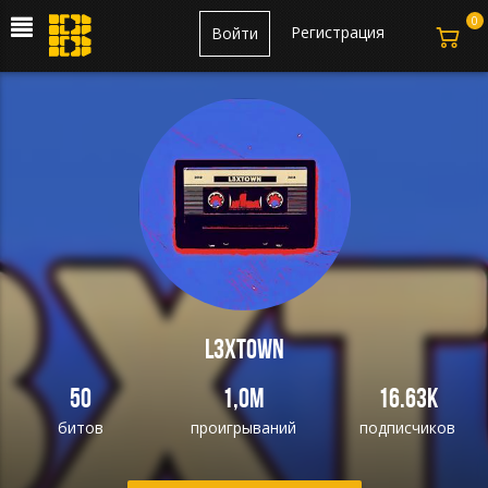
0
Регистрация
Войти
l3xtown
50
1,0M
16.63K
битов
проигрываний
подписчиков