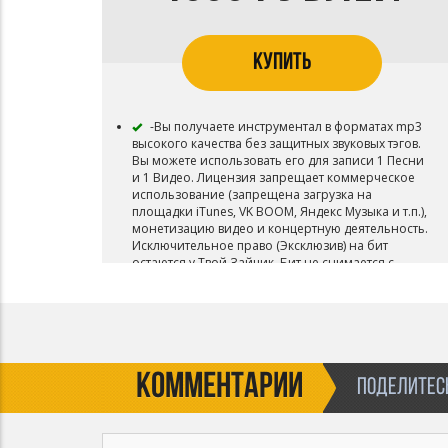
КУПИТЬ
-Вы получаете инструментал в форматах mp3
высокого качества без защитных звуковых тэгов.
Вы можете использовать его для записи 1 Песни
и 1 Видео. Лицензия запрещает коммерческое
использование (запрещена загрузка на
площадки iTunes, VK BOOM, Яндекс Музыка и т.п.),
монетизацию видео и концертную деятельность.
Исключительное право (Эксклюзив) на бит
остаются у Твой Зайчик. Бит не снимается с
продажи. В названии песни, записанной под этот
инструментал, необходимо указать авторство
Твой Зайчик. Приобретая данный тип лицензии
Вы соглашаетесь с условиями пользования.----
КОММЕНТАРИИ
ПОДЕЛИТЕСЬ