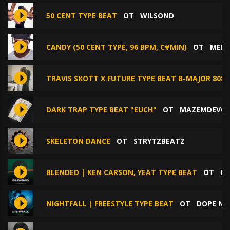
50 CENT TYPE BEAT
ОТ
WILSOND
CANDY (50 CENT TYPE, 96 BPM, C#MIN)
ОТ
MEEN
TRAVIS SKOTT X FUTURE TYPE BEAT B-MAJOR 808
DARK TRAP TYPE BEAT "EUCH"
ОТ
MAZEMDEVO
SKELETON DANCE
ОТ
STRYTZBEATZ
BLENDED | KEN CARSON, YEAT TYPE BEAT
ОТ
DO
NIGHTFALL | FREESTYLE TYPE BEAT
ОТ
DOPE NO