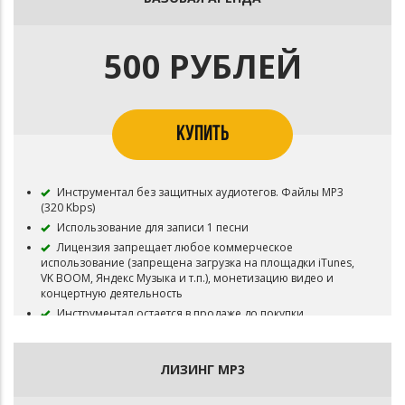
500 РУБЛЕЙ
КУПИТЬ
Инструментал без защитных аудиотегов. Файлы MP3
(320 Kbps)
Использование для записи 1 песни
Лицензия запрещает любое коммерческое
использование (запрещена загрузка на площадки iTunes,
VK BOOM, Яндекс Музыка и т.п.), монетизацию видео и
концертную деятельность
Инструментал остается в продаже до покупки
эксклюзивных прав
Все права на инструментал сохраняются за Битодельня
В названии трека необходимо указать (Prod.
ЛИЗИНГ MP3
Битодельня) Если бит совместный то и второго битмейкера
Публикация на площадку BOOM и в систему Content ID