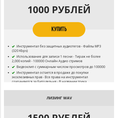
запрещена
1000 РУБЛЕЙ
Приобретая данный тип лицензии Вы соглашаетесь с
условиями пользования.
КУПИТЬ
Инструментал без защитных аудиотегов - Файлы MP3
(320 Kbps)
Использование для записи 1 песни - Тираж не более
2,000 копий - 100000 Онлайн Аудио стримов
Видеоклип с суммарным числом просмотров до 100000
Инструментал остается в продаже до покупки
эксклюзивных прав - Все права на инструментал
сохраняются за Битодельня - В названии трека
необходимо указать (Prod. Битодельня) Если бит
совместный то и второго битмейкера
Публикация на площадку BOOM и в систему Content ID
ЛИЗИНГ WAV
запрещена
Приобретая данный тип лицензии Вы соглашаетесь с
условиями пользования.
1500 РУБЛЕЙ