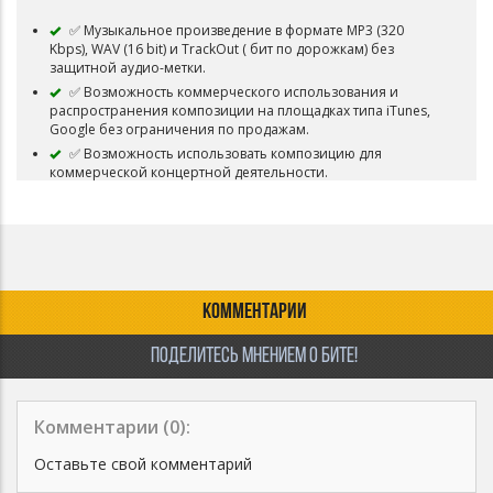
✅ Музыкальное произведение в формате MP3 (320
Kbps), WAV (16 bit) и TrackOut ( бит по дорожкам) без
защитной аудио-метки.
✅ Возможность коммерческого использования и
распространения композиции на площадках типа iTunes,
Google без ограничения по продажам.
✅ Возможность использовать композицию для
коммерческой концертной деятельности.
✅ Возможность использовать композицию для
коммерческого распространения видео-клипов и роликов.
✅ Возможность загружать трек в VK Music (BOOM)
✅ Возможность загружать трек на Youtube
✅ Композиция снимается с продажи и авторские права
переходит покупателю.
КОММЕНТАРИИ
ПОДЕЛИТЕСЬ МНЕНИЕМ О БИТЕ!
Комментарии (
0
):
Оставьте свой комментарий