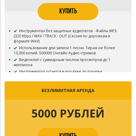
КУПИТЬ
Инструментал без защитных аудиотегов - Файлы MP3
(320 Kbps / WAV / TRACK - OUT (Сессия по дорожкам в
формате WAV)
Использование дли записи 1 песни. Тираж не более
10,000 копий. 500000 Онлайн Аудио стримов
Видеоклип с суммарным числом просмотров до 1
миллиона
Инструментал остается в продаже до покупки
эксклюзивных прав
Все права на инструментал сохраняются за Битодельня
В названии трека необходимо указать (Prod.
БЕЗЛИМИТНАЯ АРЕНДА
Битодельня) Если бит совместный то и второго битмейкера
Регистрация в системе Content ID запрещена
Приобретая данный тип лицензии Вы соглашаетесь с
5000 РУБЛЕЙ
условиями пользования.