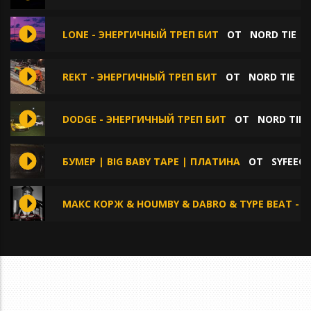
LONE - ЭНЕРГИЧНЫЙ ТРЕП БИТ
ОТ
NORD TIE
REKT - ЭНЕРГИЧНЫЙ ТРЕП БИТ
ОТ
NORD TIE
DODGE - ЭНЕРГИЧНЫЙ ТРЕП БИТ
ОТ
NORD TIE
БУМЕР | BIG BABY TAPE | ПЛАТИНА
ОТ
SYFEEC
МАКС КОРЖ & HOUMBY & DABRO & TYPE BEAT - Г