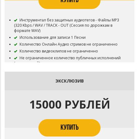
КУПИТЬ
Инструментал без защитных аудиотегов - Файлы MP3
(320 Kbps / WAV / TRACK - OUT (Сессия по дорожкам в
формате WAV)
Использование для записи 1 Песни
Количество Онлайн Аудио стримов не ограниченно
Количество видеоклипов не ограниченно
Не ограниченное количество публичных исполнений
(выступлений)
Неограниченное число бесплатных выступлений
Все права на инструментал сохраняются за Битодельня
ЭКСКЛЮЗИВ
Приобретая данный тип лицензии Вы соглашаетесь с
условиями пользования.
15000 РУБЛЕЙ
КУПИТЬ