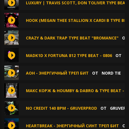
LUXURY | TRAVIS SCOTT, DON TOLIVER TYPE BEAT
HOOK (MEGAN THEE STALLION X CARDI B TYPE BEA
CRAZY & DARK TRAP TYPE BEAT "BROMANCE"
О
MADK1D X FORTUNA 812 TYPE BEAT - 0806
ОТ
P
AOH - ЭНЕРГИЧНЫЙ ТРЕП БИТ
ОТ
NORD TIE
МАКС КОРЖ & HOUMBY & DABRO & TYPE BEAT - Г
NO CREDIT 140 BPM - GRUVERPROD
ОТ
GRUVERP
HEARTBREAK - ЭНЕРГИЧНЫЙ СИНТ ТРЕП БИТ
О