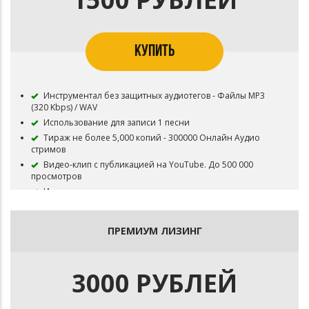
КУПИТЬ
Инструментал без защитных аудиотегов - Файлы MP3
(320 Kbps) / WAV
Использование для записи 1 песни
Тираж не более 5,000 копий - 300000 Онлайн Аудио
стримов
Видео-клип с публикацией на YouTube. До 500 000
просмотров
Инструментал остается в продаже до покупки
эксклюзивных прав
Все права на инструментал сохраняются за Битодельня
ПРЕМИУМ ЛИЗИНГ
В названии трека необходимо указать (Prod.
Битодельня) Если бит совместный то и второго битмейкера
Публикация на площадку BOOM и в систему Content ID
запрещена
3000 РУБЛЕЙ
Приобретая данный тип лицензии Вы соглашаетесь с
условиями пользования.