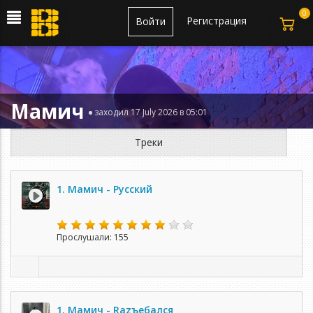
0
Регистрация
Войти
Мамич
заходил 17 July 2026 в 05:01
Треки
1. Мамич - Русский
Прослушали: 155
1. Мамич - Razъебался