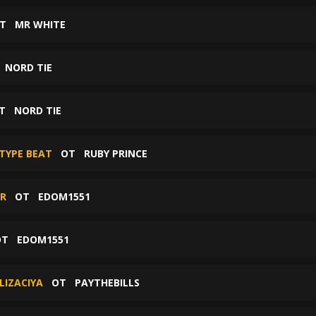
Т
MR WHITE
Т
NORD TIE
Т
NORD TIE
 TYPE BEAT
ОТ
RUBY PRINCE
OR
ОТ
EDOM1551
ОТ
EDOM1551
LIZACIYA
ОТ
PAYTHEBILLS