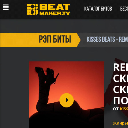
Каталог битов
Бес
рэп биты
Kisses Beats - R
RE
СК
СК
ПО
ОТ
KIS
Жанры