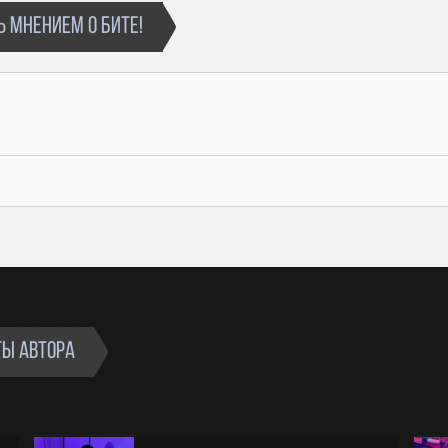
⛔Запрещено использовать систему CONTENT
 МНЕНИЕМ О БИТЕ!
ID
⛔Запрещено перепродавать бит
❗Система CONTENT ID нужна ТОЛЬКО
битмейкеру для отслеживания цифровых
отпечатков на музыкальных платформах и
блокировки нелегальных песен
❗Владельцем бита остаётся: Kisses Beats
✅Безлимитный срок лицензии
ТЫ АВТОРА