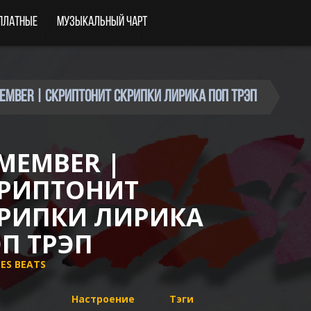
платные
Музыкальный чарт
EMEMBER | Скриптонит Скрипки Лирика Поп Трэп
MEMBER |
РИПТОНИТ
РИПКИ ЛИРИКА
П ТРЭП
SES BEATS
Настроение
Тэги