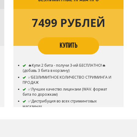
7499 РУБЛЕЙ
КУПИТЬ
🔥Купи 2 бита - получи 3-ий БЕСПЛАТНО!🔥
(добавь 3 бита в корзину)
✅БЕЗЛИМИТНОЕ КОЛИЧЕСТВО СТРИМИНГА И
ПРОДАЖ
✅Лучшее качество лицензии (WAV. формат
бита по дорожкам)
✅Дистрибуция во всех стриминговых
магазинах
✅Без аудио тэгов
✅Дистрибуция в Youtube Music - Разрешена
✅Ваша песня будет монетизироваться на всех
платформах, несмотря на отсутствие её в системе
CONTENT ID