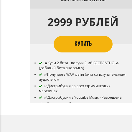
2999 РУБЛЕЙ
КУПИТЬ
🔥Купи 2 бита - получи 3-ий БЕСПЛАТНО!🔥
(добавь 3 бита в корзину)
✅Получаете WAV файл бита со вступительным
аудиотэгом
✅Дистрибуция во всех стриминговых
магазинах
✅Дистрибуция в Youtube Music - Разрешена
✅Ваша песня будет монетизироваться на всех
платформах, несмотря на отсутствие её в системе
CONTENT ID
⛔Запрещено использовать систему CONTENT
ID
⛔Запрещено перепродавать бит