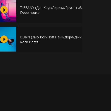
й Tyga Club
TIFFANY (Дип Хаус/Лирика/Грустный/Танцевальный/
Deep house
/Tyga/Club Banger)
BURN (Эмо Рок/Поп Панк/Дора/Джизус)
Rock Beats