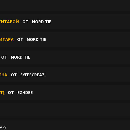
ОГИТАРОЙ
ОТ
NORD TIE
ГИТАРА
ОТ
NORD TIE
ОТ
NORD TIE
ИНА
ОТ
SYFEECREAZ
T)
ОТ
EZHDEE
Y 9