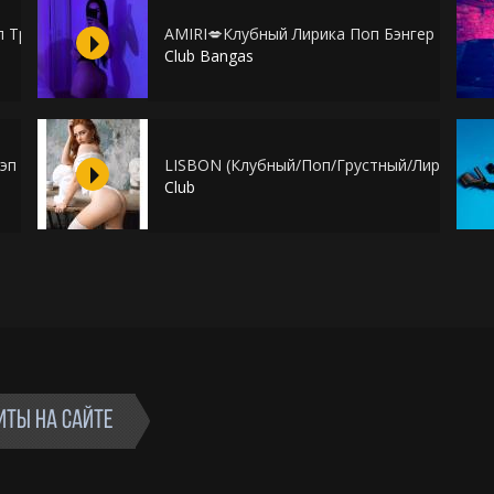
п Трэп Лирика Pop Trap Drake
AMIRI💋Клубный Лирика Поп Бэнгер Грустны
Club Bangas
эп
LISBON (Клубный/Поп/Грустный/Лирический
Club
ИТЫ НА САЙТЕ