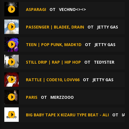
ASPARAGI
ОТ
VECHNO<><>
PASSENGER | BLADEE, DRAIN
ОТ
JETTY GAS
TEEN | POP PUNK, MADK1D
ОТ
JETTY GAS
STILL DRIP | RAP | HIP HOP
ОТ
TEDYSTER
RATTLE | CODE10, LOVV66
ОТ
JETTY GAS
PARIS
ОТ
MERZZOOO
BIG BABY TAPE X KIZARU TYPE BEAT - ALI
ОТ
IA