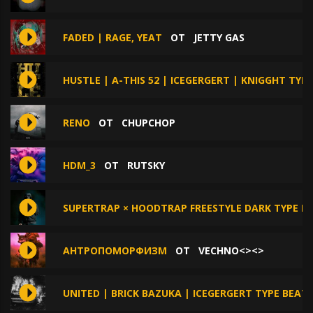
FADED | RAGE, YEAT
ОТ
JETTY GAS
HUSTLE | A-THIS 52 | ICEGERGERT | KNIGGHT TYP
RENO
ОТ
CHUPCHOP
HDM_3
ОТ
RUTSKY
SUPERTRAP × HOODTRAP FREESTYLE DARK TYPE B
АНТРОПОМОРФИЗМ
ОТ
VECHNO<><>
UNITED | BRICK BAZUKA | ICEGERGERT TYPE BEAT