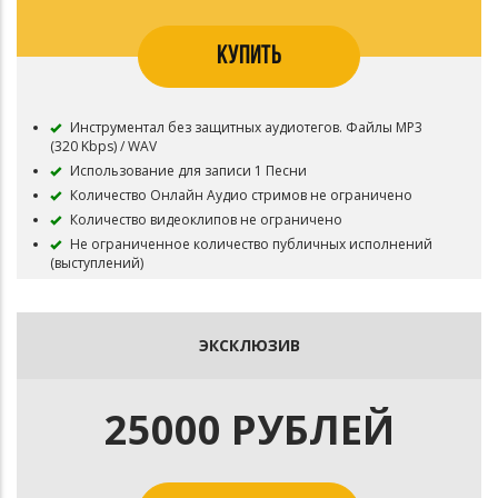
КУПИТЬ
Инструментал без защитных аудиотегов. Файлы MP3
(320 Kbps) / WAV
Использование для записи 1 Песни
Количество Онлайн Аудио стримов не ограничено
Количество видеоклипов не ограничено
Не ограниченное количество публичных исполнений
(выступлений)
Неограниченное число бесплатных выступлений
Все права на инструментал сохраняются за
Лицензиаром
ЭКСКЛЮЗИВ
В названии трека необходимо указать (Prod. by marlon)
Приобретая данный тип лицензии Вы соглашаетесь с
условиями пользования
25000 РУБЛЕЙ