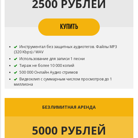
2500 РУБЛЕЙ
запрещена
Приобретая данный тип лицензии Вы соглашаетесь с
условиями пользования
КУПИТЬ
Инструментал без защитных аудиотегов. Файлы MP3
(320 Kbps) / WAV
Использование для записи 1 песни
Тираж не более 10 000 копий
500 000 Онлайн Аудио стримов
Видеоклип с суммарным числом просмотров до 1
миллиона
Инструментал остается в продаже до покупки
эксклюзивных прав
Все права на инструментал сохраняются за
БЕЗЛИМИТНАЯ АРЕНДА
Лицензиаром
В названии трека необходимо указать (Prod. by marlon)
Регистрация в системе Content ID запрещена
5000 РУБЛЕЙ
Приобретая данный тип лицензии Вы соглашаетесь с
условиями пользования