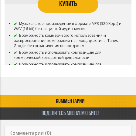
КУПИТЬ
Музыкальное произведение в формате MP3 (320 Kbps) и
WAV (16 bit) без защитной аудио-метки
Возможность коммерческого использования и
распространения композиции на площадках типа iTunes,
Google без ограничения по продажам
Возможность использовать композицию для
коммерческой концертной деятельности
Возможность использовать композицию для
коммерческого распространения видео-клипов и роликов
Возможность загружать трек в VK Music (BOOM)
Возможность загружать трек на YouTube
Композиция снимается с продажи и авторские права
переходят покупателю
КОММЕНТАРИИ
Приобретая данный тип лицензии Вы соглашаетесь с
условиями пользования
ПОДЕЛИТЕСЬ МНЕНИЕМ О БИТЕ!
Комментарии (
0
):