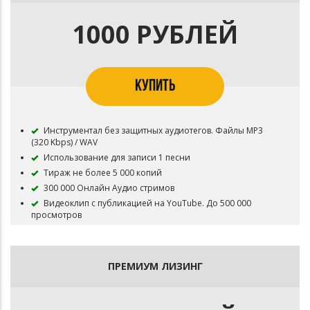
Публикация на площадку BOOM и в систему Content ID
запрещена
1000 РУБЛЕЙ
Приобретая данный тип лицензии Вы соглашаетесь с
условиями пользования
КУПИТЬ
Инструментал без защитных аудиотегов. Файлы MP3
(320 Kbps) / WAV
Использование для записи 1 песни
Тираж не более 5 000 копий
300 000 Онлайн Аудио стримов
Видеоклип с публикацией на YouTube. До 500 000
просмотров
Инструментал остается в продаже до покупки
эксклюзивных прав
Все права на инструментал сохраняются за
ПРЕМИУМ ЛИЗИНГ
Лицензиаром
В названии трека необходимо указать (Prod. by marlon)
Публикация на площадку BOOM и в систему Content ID