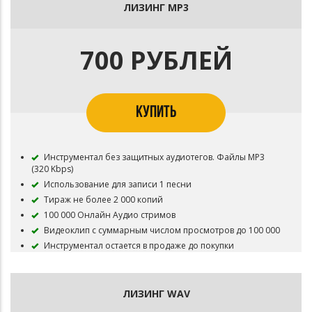
Лицензиаром
ЛИЗИНГ MP3
В названии трека необходимо указать (Prod. by marlon)
Публикация на площадку BOOM и в систему Content ID
запрещена
700 РУБЛЕЙ
Приобретая данный тип лицензии Вы соглашаетесь с
условиями пользования
КУПИТЬ
Инструментал без защитных аудиотегов. Файлы MP3
(320 Kbps)
Использование для записи 1 песни
Тираж не более 2 000 копий
100 000 Онлайн Аудио стримов
Видеоклип с суммарным числом просмотров до 100 000
Инструментал остается в продаже до покупки
эксклюзивных прав
Все права на инструментал сохраняются за
Лицензиаром
ЛИЗИНГ WAV
В названии трека необходимо указать (Prod. marlon)