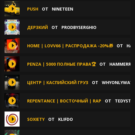
PUSH
ОТ
NINETEEN
ДЕРЗКИЙ
ОТ
PRODBYSERGHIO
HOME | LOVV66 | РАСПРОДАЖА -20%🎁
ОТ
HA
PENZA | 5000 ПОЛНЫЕ ПРАВА🏆
ОТ
HAMMERRO
ЦЕНТР | КАСПИЙСКИЙ ГРУЗ
ОТ
WHYONLYWAY
REPENTANCE | ВОСТОЧНЫЙ | RAP
ОТ
TEDYSTE
SOXIETY
ОТ
KLIFDO