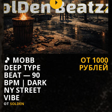
🎵 MOBB
ОТ 1000
DEEP TYPE
РУБЛЕЙ
BEAT — 90
BPM | DARK
NY STREET
VIBE
ОТ
SOLDEN