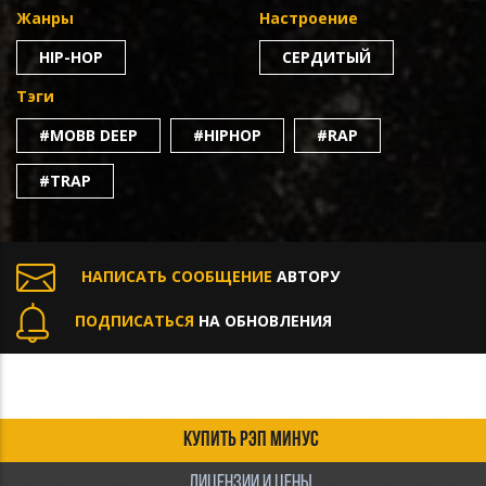
Жанры
Настроение
HIP-HOP
СЕРДИТЫЙ
Тэги
#MOBB DEEP
#HIPHOP
#RAP
#TRAP
НАПИСАТЬ СООБЩЕНИЕ
АВТОРУ
ПОДПИСАТЬСЯ
НА ОБНОВЛЕНИЯ
КУПИТЬ РЭП МИНУС
ЛИЦЕНЗИИ И ЦЕНЫ