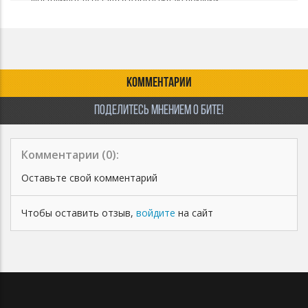
Инструментал остается в продаже до покупки
эксклюзивных прав Все права на инструментал
сохраняются за SolDen prod В названии трека необходимо
указать (SolDen prod.)
КОММЕНТАРИИ
ПОДЕЛИТЕСЬ МНЕНИЕМ О БИТЕ!
Комментарии (
0
):
Оставьте свой комментарий
Чтобы оставить отзыв,
войдите
на сайт