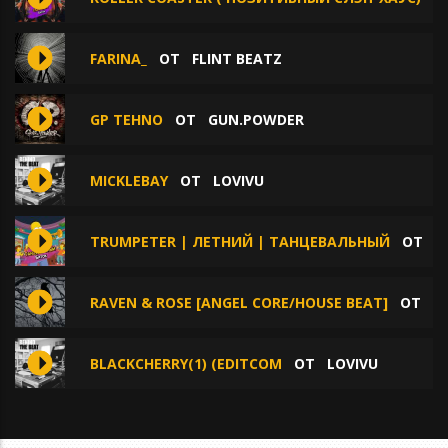
FARINA_
ОТ
FLINT BEATZ
GP TEHNO
ОТ
GUN.POWDER
MICKLEBAY
ОТ
LOVIVU
TRUMPETER | ЛЕТНИЙ | ТАНЦЕВАЛЬНЫЙ
ОТ
F
RAVEN & ROSE [ANGEL CORE/HOUSE BEAT]
ОТ
M
BLACKCHERRY(1) (EDITCOM
ОТ
LOVIVU