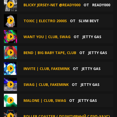
BLICKY JERSEY-NET @READY000
ОТ
READY000
TOXIC | ELECTRO 2000S
ОТ
SLVM BEVT
WANT YOU | CLUB, SWAG
ОТ
JETTY GAS
BEND | BIG BABY TAPE, CLUB
ОТ
JETTY GAS
INVITE | CLUB, FAKEMINK
ОТ
JETTY GAS
SWAG | CLUB, FAKEMINK
ОТ
JETTY GAS
MALONE | CLUB, SWAG
ОТ
JETTY GAS
ROLLER COASTER ( ПОЗИТИВНЫЙ СЛЭП-ХАУС)
О