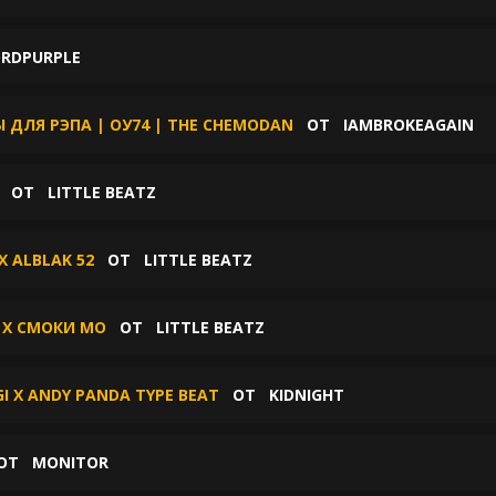
RDPURPLE
Ы ДЛЯ РЭПА | ОУ74 | THE CHEMODAN
ОТ
IAMBROKEAGAIN
Т
ОТ
LITTLE BEATZ
X ALBLAK 52
ОТ
LITTLE BEATZ
 X СМОКИ МО
ОТ
LITTLE BEATZ
GI X ANDY PANDA TYPE BEAT
ОТ
KIDNIGHT
ОТ
MONITOR