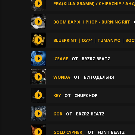
PRA(KILLA'GRAMM) / CHIPACHIP / А
BOOM BAP X HIPHOP - BURNING RIFF
BLUEPRINT | ОУ74 | TUMANIYO | ВО
ICEAGE
ОТ
BRZRZ BEATZ
WONDA
ОТ
БИТОДЕЛЬНЯ
KEY
ОТ
CHUPCHOP
GOR
ОТ
BRZRZ BEATZ
GOLD CYPHER_
ОТ
FLINT BEATZ