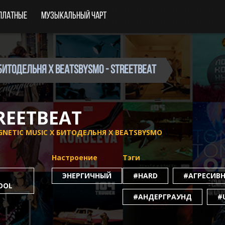
платные
Музыкальный чарт
 БИТОДЕЛЬНЯ x BEATSBYSMO - STREETBEAT
REETBEAT
NETIC MUSIC X БИТОДЕЛЬНЯ X BEATSBYSMO
Настроение
Тэги
ЭНЕРГИЧНЫЙ
#HARD
#АГРЕСИВ
OOL
#АНДЕРГРАУНД
#