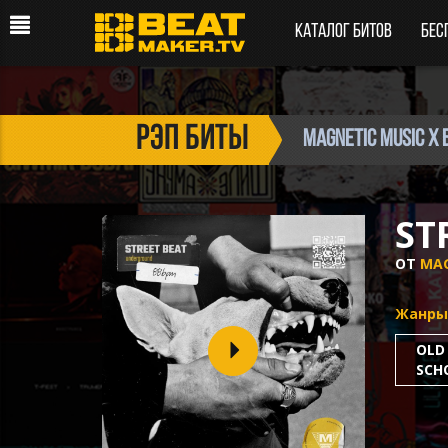
Каталог битов
Бес
рэп биты
MAGNETIC MUSIC x
ST
ОТ
MAG
Жанры
OLD
SCH