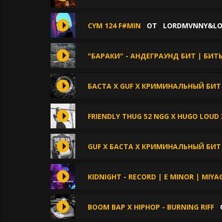
CYM 124 F#MIN
ОТ
LORDMVNNY&LO
"БАРАКИ" - АНДЕГРАУНД БИТ | БИТ
БАСТА X GUF X КРИМИНАЛЬНЫЙ БИ
FRIENDLY THUG 52 NGG X HUGO LOUD 
GUF X БАСТА X КРИМИНАЛЬНЫЙ БИТ
KIDNIGHT - RECORD | E MINOR | MIYA
BOOM BAP X HIPHOP - BURNING RIFF