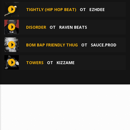
TIGHTLY (HIP HOP BEAT)
ОТ
EZHDEE
DISORDER
ОТ
RAVEN BEATS
BOM BAP FRIENDLY THUG
ОТ
SAUCE.PROD
TOWERS
ОТ
KIZZAME