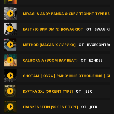
MIYAGI & ANDY PANDA & СКРИПТОНИТ TYPE BEAT
EAST (95 BPM DMIN) @SWAGRIOT
ОТ
SWAG RIO
METHOD [MACAN X ЛИРИКА]
ОТ
RVGECONTROL
CALIFORNIA (BOOM BAP BEAT)
ОТ
EZHDEE
GHOTAM | ОУ74 | РЫНОЧНЫЕ ОТНОШЕНИЯ | GUF 
КУРТКА 3XL [50 CENT TYPE]
ОТ
JEER
FRANKENSTEIN [50 CENT TYPE]
ОТ
JEER