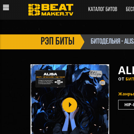
Каталог битов
Бес
рэп биты
БИТОДЕЛЬНЯ - Alis
AL
ОТ
БИ
Жанры
HIP