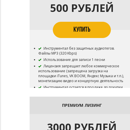
500 РУБЛЕЙ
КУПИТЬ
Инструментал без защитных аудиотегов.
Файлы MP3 (320 Kbps)
Использование для записи 1 песни
Лицензия запрещает любое коммерческое
использование (запрещена загрузка на
площадки iTunes, VK BOOM, Яндекс Музыка и т.п.),
монетизацию видео и концертную деятельность
Инструментал остается в продаже до покупки
эксклюзивных прав
Все права на инструментал сохраняются за
Битодельня
ПРЕМИУМ ЛИЗИНГ
В названии трека необходимо указать (Prod.
Битодельня) Если бит совместный то и второго
битмейкера
3000 РУБЛЕЙ
Публикация на площадку BOOM и в систему