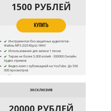
1500 РУБЛЕЙ
КУПИТЬ
Инструментал без защитных аудиотегов -
Файлы MP3 (320 Kbps) / WAV
Использование для записи 1 песни
Тираж не более 5,000 копий - 300000 Онлайн
Аудио стримов
Видео-клип с публикацией на YouTube. До 500
000 просмотров
Инструментал остается в продаже до покупки
эксклюзивных прав
Все права на инструментал сохраняются за
Битодельня
ЭКСКЛЮЗИВ
В названии трека необходимо указать (Prod.
Битодельня) Если бит совместный то и второго
битмейкера
20000 РУБЛЕЙ
Публикация на площадку BOOM и в систему