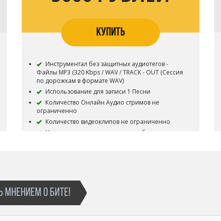
КУПИТЬ
Инструментал без защитных аудиотегов -
Файлы MP3 (320 Kbps / WAV / TRACK - OUT (Сессия
по дорожкам в формате WAV)
Использование для записи 1 Песни
Количество Онлайн Аудио стримов не
ограниченно
Количество видеоклипов не ограниченно
Не ограниченное количество публичных
исполнений (выступлений)
Неограниченное число бесплатных
выступлений
Все права на инструментал сохраняются за
Битодельня
Приобретая данный тип лицензии Вы
 МНЕНИЕМ О БИТЕ!
соглашаетесь с условиями пользования.