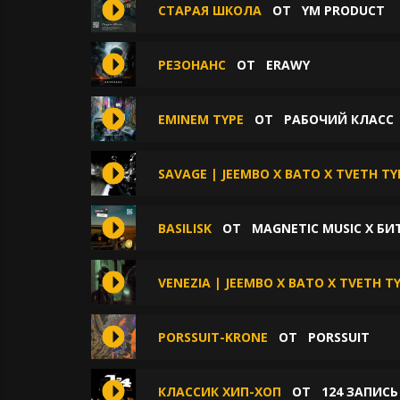
СТАРАЯ ШКОЛА
ОТ
YM PRODUCT
РЕЗОНАНС
ОТ
ERAWY
EMINEM TYPE
ОТ
РАБОЧИЙ КЛАСС
SAVAGE | JEEMBO X BATO X TVETH TY
BASILISK
ОТ
MAGNETIC MUSIC X Б
VENEZIA | JEEMBO X BATO X TVETH T
PORSSUIT-KRONE
ОТ
PORSSUIT
КЛАССИК ХИП-ХОП
ОТ
124 ЗАПИСЬ