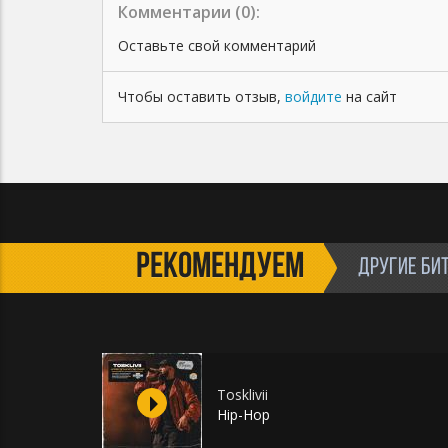
соглашаетесь с условиями пользования.
Комментарии (
0
):
Оставьте свой комментарий
Чтобы оставить отзыв,
войдите
на сайт
РЕКОМЕНДУЕМ
ДРУГИЕ БИ
Tosklivii
Hip-Hop