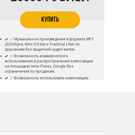
Content ID запрещена
Приобретая данный тип лицензии Вы
соглашаетесь с условиями пользования.
КУПИТЬ
✅ Музыкальное произведение в формате MP3
(320 Kbps), WAV (16 bit) и TrackOut ( бит по
дорожкам) без защитной аудио-метки.
✅ Возможность коммерческого
использования и распространения композиции
на площадках типа iTunes, Google без
ограничения по продажам.
✅ Возможность использовать композицию
для коммерческой концертной деятельности.
✅ Возможность использовать композицию
для коммерческого распространения видео-
клипов и роликов.
✅ Возможность загружать трек в VK Music
(BOOM)
✅ Возможность загружать трек на Youtube
✅ Композиция снимается с продажи и
авторские права переходит покупателю.