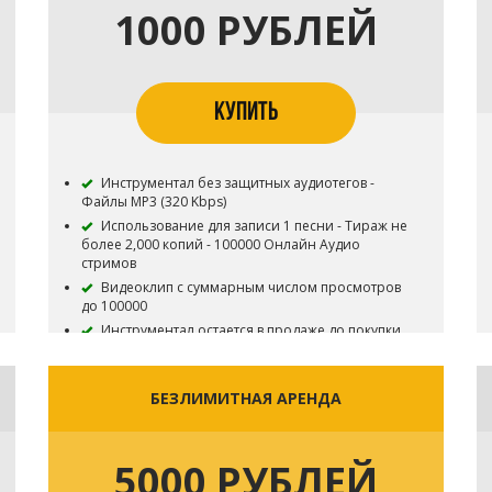
1000 РУБЛЕЙ
КУПИТЬ
Инструментал без защитных аудиотегов -
Файлы MP3 (320 Kbps)
Использование для записи 1 песни - Тираж не
более 2,000 копий - 100000 Онлайн Аудио
стримов
Видеоклип с суммарным числом просмотров
до 100000
Инструментал остается в продаже до покупки
эксклюзивных прав - Все права на инструментал
сохраняются за Битодельня - В названии трека
необходимо указать (Prod. Битодельня) Если бит
БЕЗЛИМИТНАЯ АРЕНДА
совместный то и второго битмейкера
Публикация на площадку BOOM и в систему
Content ID запрещена
5000 РУБЛЕЙ
Приобретая данный тип лицензии Вы
соглашаетесь с условиями пользования.