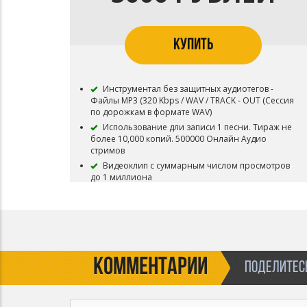
Content ID запрещена
Приобретая данный тип лицензии Вы
соглашаетесь с условиями пользования.
КУПИТЬ
Инструментал без защитных аудиотегов -
Файлы MP3 (320 Kbps / WAV / TRACK - OUT (Сессия
по дорожкам в формате WAV)
Использование дли записи 1 песни. Тираж не
более 10,000 копий. 500000 Онлайн Аудио
стримов
Видеоклип с суммарным числом просмотров
до 1 миллиона
Инструментал остается в продаже до покупки
эксклюзивных прав
Все права на инструментал сохраняются за
Битодельня
В названии трека необходимо указать (Prod.
Битодельня) Если бит совместный то и второго
КОММЕНТАРИИ
ПОДЕЛИТЕСЬ
битмейкера
Регистрация в системе Content ID запрещена
Приобретая данный тип лицензии Вы