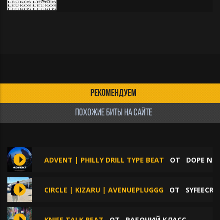
РЕКОМЕНДУЕМ
ПОХОЖИЕ БИТЫ НА САЙТЕ
ADVENT | PHILLY DRILL TYPE BEAT
ОТ
DOPE NO
CIRCLE | KIZARU | AVENUEPLUGGG
ОТ
SYFEECRE
KNIFE TALK BEAT
ОТ
РАБОЧИЙ КЛАСС