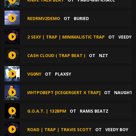
REDRMV2DEMO
ОТ
BURIED
2 SEXY | TRAP | MINIMALISTIC TRAP
ОТ
VEEDY 
CASH CLOUD ( TRAP BEAT )
ОТ
NZT
VG0NY
ОТ
PLAX$Y
ИНТРОВЕРТ [ICEGERGERT X TRAP]
ОТ
NAUGHTY 
G.O.A.T. | 132BPM
ОТ
RAMIS BEATZ
ROAD | TRAP | TRAVIS SCOTT
ОТ
VEEDY BOY