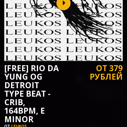
[FREE] RIO DA
ОТ 379
YUNG OG
РУБЛЕЙ
DETROIT
TYPE BEAT -
CRIB,
164BPM, E
MINOR
ОТ
LEUKOS