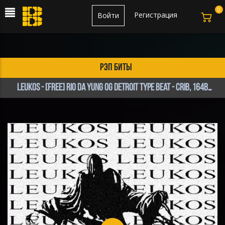
0
Регистрация
Войти
рэп биты
Leukos - [FREE] Rio Da Yung OG Detroit Type Beat - Crib, 164BPM, E Minor