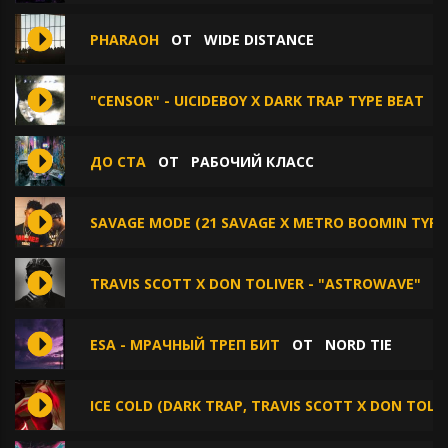
PHARAOH
ОТ
WIDE DISTANCE
"CENSOR" - UICIDEBOY X DARK TRAP TYPE BEAT
ДО СТА
ОТ
РАБОЧИЙ КЛАСС
SAVAGE MODE (21 SAVAGE X METRO BOOMIN TYPE
TRAVIS SCOTT X DON TOLIVER - "ASTROWAVE"
О
ESA - МРАЧНЫЙ ТРЕП БИТ
ОТ
NORD TIE
ICE COLD (DARK TRAP, TRAVIS SCOTT X DON TOLIV