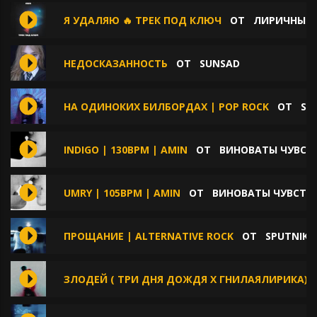
Я УДАЛЯЮ 🔥 ТРЕК ПОД КЛЮЧ
ОТ
ЛИРИЧНЫЕ 
НЕДОСКАЗАННОСТЬ
ОТ
SUNSAD
НА ОДИНОКИХ БИЛБОРДАХ | POP ROCK
ОТ
SP
INDIGO | 130BPM | AMIN
ОТ
ВИНОВАТЫ ЧУВСТ
UMRY | 105BPM | AMIN
ОТ
ВИНОВАТЫ ЧУВСТВ
ПРОЩАНИЕ | ALTERNATIVE ROCK
ОТ
SPUTNIK
ЗЛОДЕЙ ( ТРИ ДНЯ ДОЖДЯ Х ГНИЛАЯЛИРИКА)