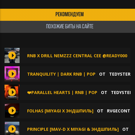
РЕКОМЕНДУЕМ
ПОХОЖИЕ БИТЫ НА САЙТЕ
RNB X DRILL NEMZZZ CENTRAL CEE @READY000
О
TRANQUILITY | DARK RNB | POP
ОТ
TEDYSTER
❤️PARALLEL HEARTS | RNB | POP
ОТ
TEDYSTER
FOLHAS [MIYAGI X ЭНДШПИЛЬ]
ОТ
RVGECONTR
PRINCIPLE [MAV-D X MIYAGI & ЭНДШПИЛЬ]
ОТ