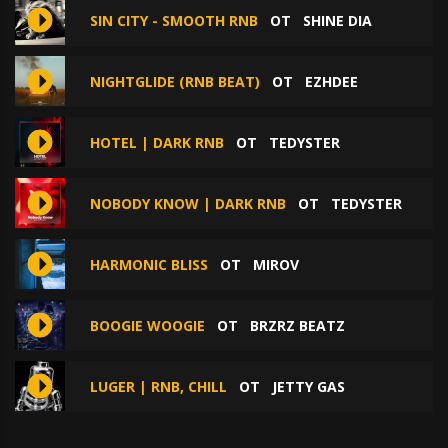
SIN CITY - SMOOTH RNB
ОТ
SHINE DIA
NIGHTGLIDE (RNB BEAT)
ОТ
EZHDEE
HOTEL | DARK RNB
ОТ
TEDYSTER
NOBODY KNOW | DARK RNB
ОТ
TEDYSTER
HARMONIC BLISS
ОТ
MIROV
BOOGIE WOOGIE
ОТ
BRZRZ BEATZ
LUGER | RNB, CHILL
ОТ
JETTY GAS