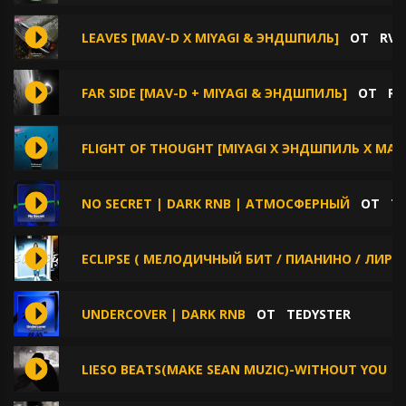
LEAVES [MAV-D X MIYAGI & ЭНДШПИЛЬ]
ОТ
RVG
FAR SIDE [MAV-D + MIYAGI & ЭНДШПИЛЬ]
ОТ
RV
FLIGHT OF THOUGHT [MIYAGI X ЭНДШПИЛЬ X MAV
NO SECRET | DARK RNB | АТМОСФЕРНЫЙ
ОТ
T
ECLIPSE ( МЕЛОДИЧНЫЙ БИТ / ПИАНИНО / ЛИРИЧ
UNDERCOVER | DARK RNB
ОТ
TEDYSTER
LIESO BEATS(MAKE SEAN MUZIC)-WITHOUT YOU