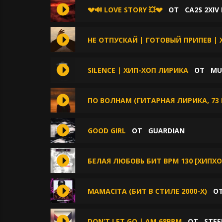
💔🔊 LOVE STORY 💥💔
ОТ
CA2S 2XIV
НЕ ОТПУСКАЙ | ГОТОВЫЙ ПРИПЕВ | 
SILENCE | ХИП-ХОП ЛИРИКА
ОТ
MU
ПО ВОЛНАМ (ГИТАРНАЯ ЛИРИКА, 73 
GOOD GIRL
ОТ
GUARDIAN
БЕЛАЯ ЛЮБОВЬ БИТ BPM 130 [ХИПХО
MAMACITA (БИТ В СТИЛЕ 2000-Х)
О
DON’T LET GO | AM 68BPM
ОТ
STEE