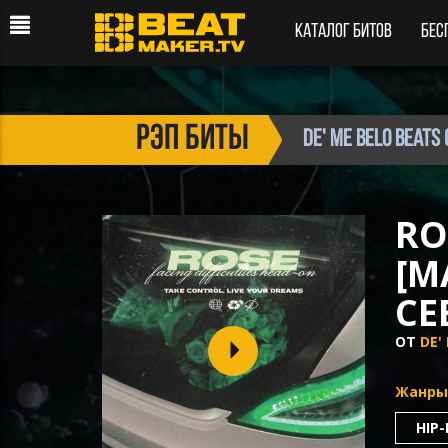
Каталог битов
Бес
рэп биты
de' Me Belo Beats 
RO
[M
CE
ОТ
DE'
Жанры
HIP