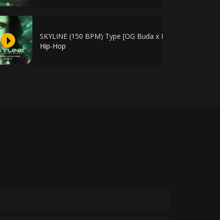
 52 NGG x Скриптонит]
SKYLINE (150 BPM) Type [OG Buda x Платина x xxxman
Hip-Hop