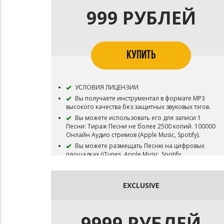
999 РУБЛЕЙ
КУПИТЬ
УСЛОВИЯ ЛИЦЕНЗИИ
Вы получаете инструментал в формате MP3
высокого качества без защитных звуковых тэгов.
Вы можете использовать его для записи 1
Песни: Тираж Песни не более 2500 копий. 100000
Онлайн Аудио стримов (Apple Music, Spotify).
Вы можете размещать Песню на цифровых
площадках (iTunes, Apple Music, Spotify,
Yandex.Music, Google Play и т.д.).
Исключительное право (Эксклюзив) на
инструментал остаются у de'Me Belo Beats. Бит не
EXCLUSIVE
снимается с продажи.
В названии песни, записанной под этот минус,
необходимо указать авторство В названии песни,
9999 РУБЛЕЙ
записанной под этот минус, необходимо указать