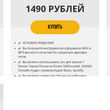
1490 РУБЛЕЙ
КУПИТЬ
УСЛОВИЯ ЛИЦЕНЗИИ
Вы получаете инструментал в форматах WAV и
MP3 высокого качества без защитных звуковых
тэгов.
Вы можете использовать его для записи 1
Песни: Тираж Песни не более 5000 копий. 250000
Онлайн Аудио стримов (Apple Music, Spotify).
Вы можете размещать Песню на цифровых
площадках (iTunes, Apple Music, Spotify,
Yandex.Music, Google Play и т.д.).
Вы можете снять 1 видеоклип на записанную
Песню и разместить его на платформах YouTube,
VK и т.п. без возможности монетизации.
Исключительное право (Эксклюзив) на
инструментал остаются у de'Me Belo Beats. Бит не