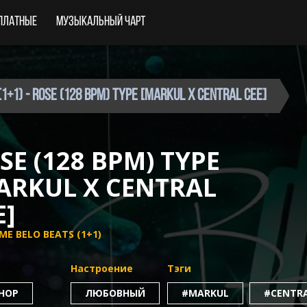
платные
Музыкальный чарт
(1+1) - ROSE (128 BPM) Type [Markul x Central Cee]
SE (128 BPM) TYPE
ARKUL X CENTRAL
E]
 ME BELO BEATS (1+1)
Настроение
Тэги
-HOP
ЛЮБОВНЫЙ
#MARKUL
#CENTRA