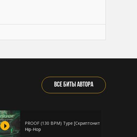
ВСЕ БИТЫ АВТОРА
x Captown]
PROOF (130 BPM) Type [Скриптонит x 104 x CAPTOW
Hip-Hop