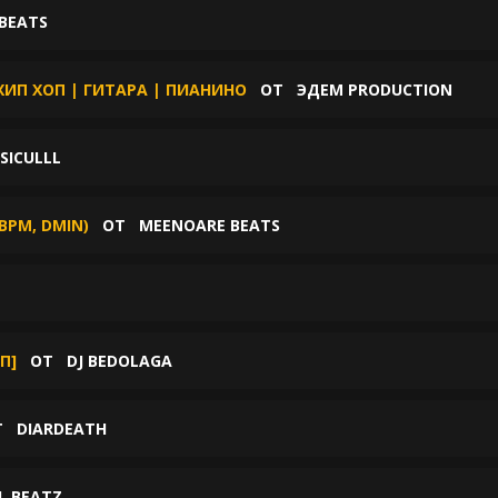
 BEATS
ХИП ХОП | ГИТАРА | ПИАНИНО
ОТ
ЭДЕМ PRODUCTION
SICULLL
BPM, DMIN)
ОТ
MEENOARE BEATS
П]
ОТ
DJ BEDOLAGA
Т
DIARDEATH
L BEATZ