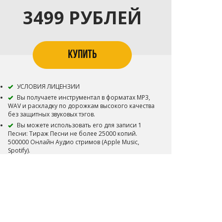
3499 РУБЛЕЙ
КУПИТЬ
УСЛОВИЯ ЛИЦЕНЗИИ
Вы получаете инструментал в форматах MP3,
WAV и раскладку по дорожкам высокого качества
без защитных звуковых тэгов.
Вы можете использовать его для записи 1
Песни: Тираж Песни не более 25000 копий.
500000 Онлайн Аудио стримов (Apple Music,
Spotify).
Вы можете размещать Песню на цифровых
площадках (iTunes, Apple Music, Spotify,
Yandex.Music, Google Play и т.д.).
Вы можете снять 1 видеоклип на записанную
Песню и разместить его на платформах YouTube,
VK и т.п. с возможностью монетизации.
Исключительное право (Эксклюзив) на