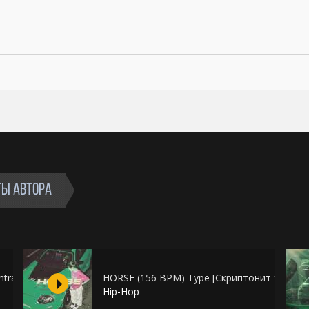
ТЫ АВТОРА
tral Cee]
HORSE (156 BPM) Type [Скриптонит x Экси 
Hip-Hop