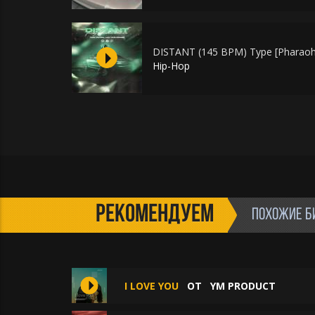
DISTANT (145 BPM) Type [Pharaoh
Hip-Hop
РЕКОМЕНДУЕМ
ПОХОЖИЕ Б
I LOVE YOU
ОТ
YM PRODUCT