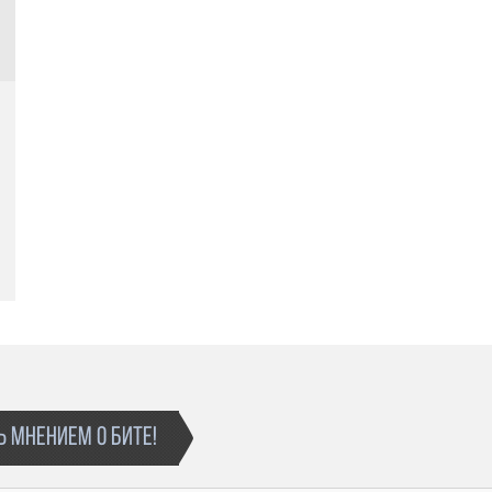
снимается с продажи.
В названии песни, записанной под этот минус,
необходимо указать авторство de,Me Belo Beats.
Лицензия "Аренда WAV" не дает прав на
публичные выступления и использование трека в
концертной деятельности.
Приобретая данный тип лицензии Вы
соглашаетесь с условиями пользования.
 МНЕНИЕМ О БИТЕ!