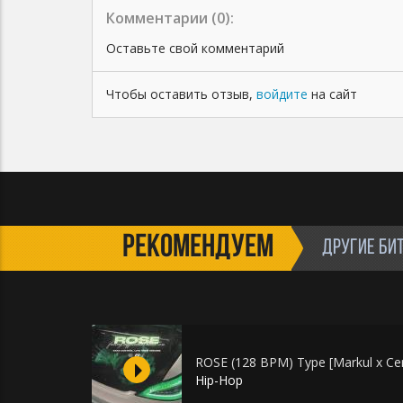
Комментарии (
0
):
Оставьте свой комментарий
Чтобы оставить отзыв,
войдите
на сайт
РЕКОМЕНДУЕМ
ДРУГИЕ БИ
ROSE (128 BPM) Type [Markul x Cen
Hip-Hop