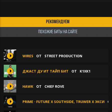
РЕКОМЕНДУЕМ
ПОХОЖИЕ БИТЫ НА САЙТЕ
WIRES
ОТ
STREET PRODUCTION
ДЖАСТ ДУ ИТ ТАЙП БИТ
ОТ
K1XK1
HAWK
ОТ
CHIEF ROVE
PRIME · FUTURE X SOUTHSIDE, TRUWER X ЭКСИ
О