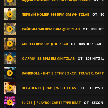
ПЕРВЫЙ НОМЕР 144 BPM GM @HITZLAB
ОТ
808 
ХАЙПИМ 140 BPM D#M @HITZLAB
ОТ
808 HITZ 
GBE 133 BPM EM @HITZLAB
ОТ
808 HITZ LAB
К ЛЯМУ 133 BPM EM @HITZLAB
ОТ
808 HITZ LAB
BANKROLL • БИТ В СТИЛЕ ЭКСИ, TRUWER, CAPT
DECADENCE | RAP | WEST COAST
ОТ
TEDYSTER
SLICES | PLAYBOI CARTI TYPE BEAT
ОТ
SECON VI