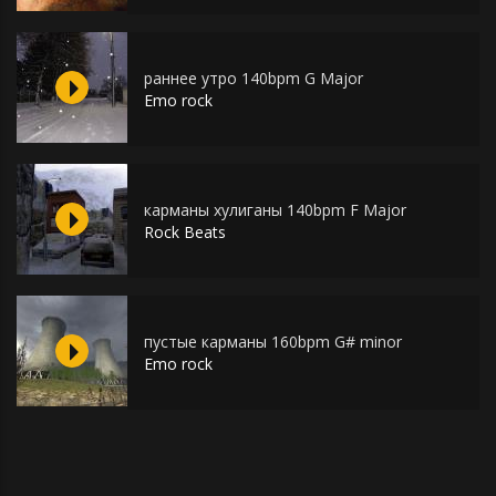
раннее утро 140bpm G Major
Emo rock
карманы хулиганы 140bpm F Major
Rock Beats
пустые карманы 160bpm G# minor
Emo rock