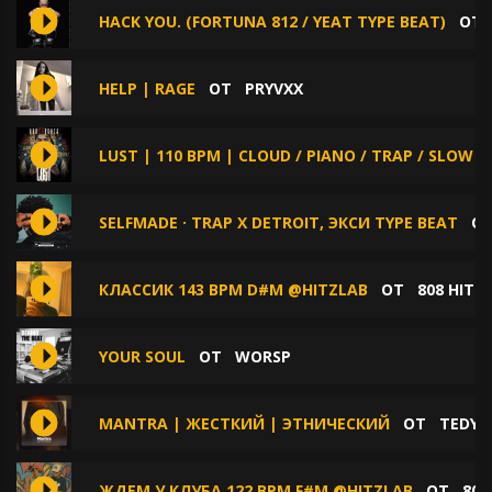
HACK YOU. (FORTUNA 812 / YEAT TYPE BEAT)
О
HELP | RAGE
ОТ
PRYVXX
LUST | 110 BPM | CLOUD / PIANO / TRAP / SLOW /
SELFMADE · TRAP X DETROIT, ЭКСИ TYPE BEAT
О
КЛАССИК 143 BPM D#M @HITZLAB
ОТ
808 HITZ
YOUR SOUL
ОТ
WORSP
MANTRA | ЖЕСТКИЙ | ЭТНИЧЕСКИЙ
ОТ
TEDYS
ЖДЕМ У КЛУБА 122 BPM F#M @HITZLAB
ОТ
808