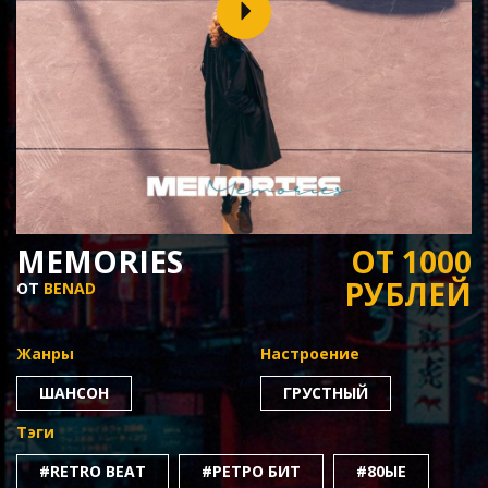
MEMORIES
ОТ 1000
РУБЛЕЙ
ОТ
BENAD
Жанры
Настроение
ШАНСОН
ГРУСТНЫЙ
Тэги
#RETRO BEAT
#РЕТРО БИТ
#80ЫЕ