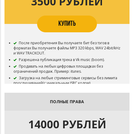
3500 РУБЛЕЙ
КУПИТЬ
После приобретения Вы получаете бит без тэгов в
форматах Вы получаете файлы MP3 320 kbps, WAV 24bit/kHz
и WAV TRACKOUT.
Разрешена публикация трека в Vk music (boom).
Продавать на любых цифровых площадках без
ограничений продаж. Пример: itunes.
Загрузка на любые стриминговые сервисы без лимита
прослушиваний(с уникальным ISRC кодом).
Загрузка на Ютуб(безлимитное количество просмотров
с монетизацией без Content ID).
Трансляция по радио, ТВ.
ПОЛНЫЕ ПРАВА
Бит остается в продаже.
14000 РУБЛЕЙ