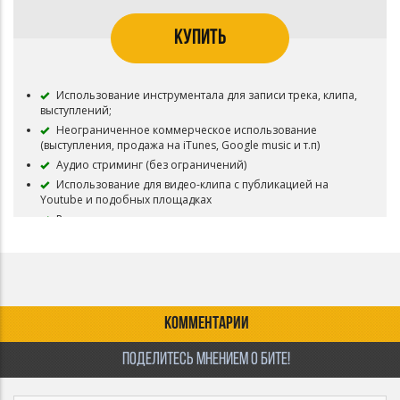
КУПИТЬ
Использование инструментала для записи трека, клипа,
выступлений;
Неограниченное коммерческое использование
(выступления, продажа на iTunes, Google music и т.п)
Аудио стриминг (без ограничений)
Использование для видео-клипа с публикацией на
Youtube и подобных площадках
Ротации на радио
Использование для ТВ, фильмов и видеоигр.
Загружать Ваш трек на любые площадки без
ограничений
Полные права на инструментал переходят Вам
Бит снимается с продажи
КОММЕНТАРИИ
ПОДЕЛИТЕСЬ МНЕНИЕМ О БИТЕ!