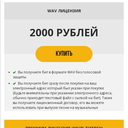
WAV ЛИЦЕНЗИЯ
2000 РУБЛЕЙ
КУПИТЬ
Вы получаете бит в формате WAV без голосовой
защиты.
Вы получаете бит сразу после покупки на ваш
электронный адрес который был указан при покупке
(Будьте внимательны при указании электронного адреса,
обычно приходит текстовый файл с сылкой на бит). Также
вы получаете лицензионный договор, его вы можете
использовать при выпуске песни на музыкальных
площадках для подтверждения покупки лицензии на
использование бита (всё это происходит в автоматическом
режиме, вам не придется ждать пока вам отправят бит).