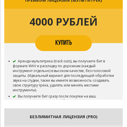
ПРЕМИУМ ЛИЦЕНЗИЯ (МУЛЬТИТРЕК)
Возможность использования для записи Песни (Сингл /
Альбом).
Возможность загружать Песню на различные
музыкальные площадки - Apple Music, Яндекс.Музыка, VK
4000 РУБЛЕЙ
Музыка, Spotify, Deezer, и т.д.
Вы можете снять видеоклип на записанную Песню.
Возможность делать бесплатные выступления.
Срок лицензии: 3 года.
КУПИТЬ
Бит остается в продаже.
Аренда мультитрека (track outs), вы получаете бит в
формате WAV и раскладку по дорожкам (каждый
инструмент отдельно) в высоком качестве, без голосовой
защиты. (Идеальный вариант для последующей обработки
звука на студии, также вы имеете возможность создавать
свою структуру трека, удалять или менять местами
инструменты).
Вы получаете бит сразу после покупки на ваш
электронный адрес который был указан при покупке
(Будьте внимательны при указании электронного адреса,
обычно приходит текстовый файл с сылкой на бит). Также
вы получаете лицензионный договор, его вы можете
БЕЗЛИМИТНАЯ ЛИЦЕНЗИЯ (PRO)
использовать при выпуске песни на музыкальных
площадках для подтверждения покупки лицензии на