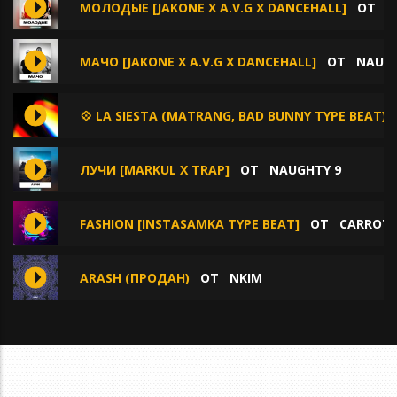
МОЛОДЫЕ [JAKONE X A.V.G X DANCEHALL]
ОТ
N
МАЧО [JAKONE X A.V.G X DANCEHALL]
ОТ
NAUGH
💠 LA SIESTA (MATRANG, BAD BUNNY TYPE BEAT)
ЛУЧИ [MARKUL X TRAP]
ОТ
NAUGHTY 9
FASHION [INSTASAMKA TYPE BEAT]
ОТ
CARROTI
ARASH (ПРОДАН)
ОТ
NKIM