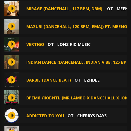
MIRAGE (DANCEHALL, 117 BPM, DBM).
ОТ
MEENO
MAZURI (DANCEHALL, 120 BPM, EMAJ) FT. MEENOA
VERTIGO
ОТ
LONZ KID MUSIC
INDIAN DANCE (DANCEHALL, INDIAN VIBE, 125 BPM,
BARBIE (DANCE BEAT)
ОТ
EZHDEE
ВРЕМЯ ЛЮБИТЬ [MR LAMBO X DANCEHALL X JONY
ADDICTED TO YOU
ОТ
CHERRYS DAYS