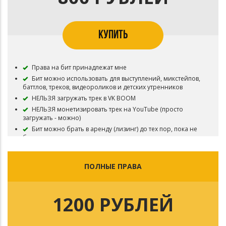
КУПИТЬ
Права на бит принадлежат мне
Бит можно использовать для выступлений, микстейпов,
баттлов, треков, видеороликов и детских утренников
НЕЛЬЗЯ загружать трек в VK BOOM
НЕЛЬЗЯ монетизировать трек на YouTube (просто
загружать - можно)
Бит можно брать в аренду (лизинг) до тех пор, пока не
будут куплены эксклюзивные права на инструментал
Неограниченное число продаж / стримов
Выдаётся track out
ПОЛНЫЕ ПРАВА
1200 РУБЛЕЙ