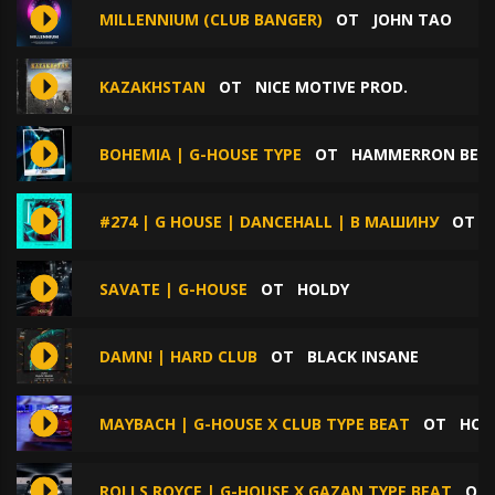
MILLENNIUM (CLUB BANGER)
ОТ
JOHN TAO
KAZAKHSTAN
ОТ
NICE MOTIVE PROD.
BOHEMIA | G-HOUSE TYPE
ОТ
HAMMERRON BEA
#274 | G HOUSE | DANCEHALL | В МАШИНУ
ОТ
SAVATE | G-HOUSE
ОТ
HOLDY
DAMN! | HARD CLUB
ОТ
BLACK INSANE
MAYBACH | G-HOUSE X CLUB TYPE BEAT
ОТ
HOL
ROLLS ROYCE | G-HOUSE X GAZAN TYPE BEAT
О