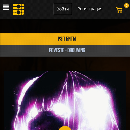
0
Регистрация
Войти
рэп биты
POVE$TE - DRouming