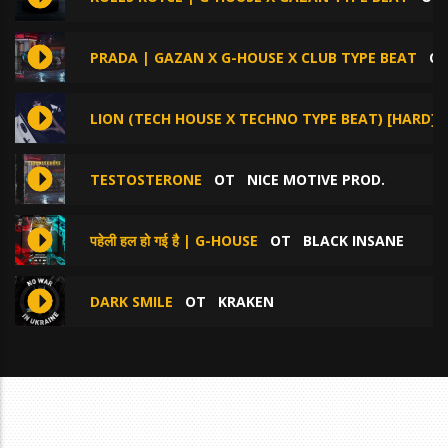
PRADA | GAZAN X G-HOUSE X CLUB TYPE BEAT
О
LION (TECH HOUSE X TECHNO TYPE BEAT) [HARD]
TESTOSTERONE
ОТ
NICE MOTIVE PROD.
पहेली हल हो गई है | G-HOUSE
ОТ
BLACK INSANE
DARK SMILE
ОТ
KRAKEN