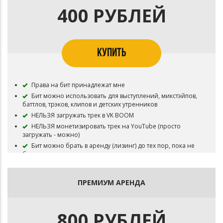
400 РУБЛЕЙ
КУПИТЬ
Права на бит принадлежат мне
Бит можно использовать для выступлений, микстэйпов,
баттлов, трэков, клипов и детских утренников
НЕЛЬЗЯ загружать трек в VK BOOM
НЕЛЬЗЯ монетизировать трек на YouTube (просто
загружать - можно)
Бит можно брать в аренду (лизинг) до тех пор, пока не
будут куплены эксклюзивные права на инструментал
Бит выдаётся в формате Wav
ПРЕМИУМ АРЕНДА
800 РУБЛЕЙ