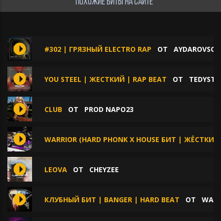
ПОХОЖИЕ БИТЫ НА САЙТЕ
#302 | ГРЯЗНЫЙ ELECTRO RAP
ОТ
AYDAROVSO
YOU STEEL | ЖЕСТКИЙ | RAP BEAT
ОТ
TEDYSTE
CLUB
ОТ
PROD NAPO23
WARRIOR (HARD PHONK X HOUSE БИТ | ЖЁСТКИ
LEOVA
ОТ
CHEYZEE
КЛУБНЫЙ БИТ | BANGER | HARD BEAT
ОТ
WAC