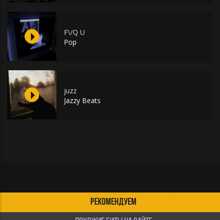
F\/Q U
Pop
juzz
Jazzy Beats
РЕКОМЕНДУЕМ