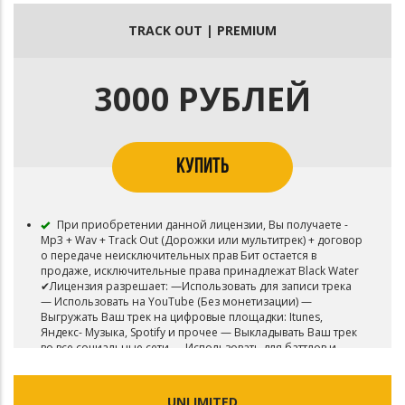
и прочее • Загружать Ваш трек в YouTube и Тик - Ток •
Синхронизировать инструментал с видео • Размещать на
TRACK OUT | PREMIUM
ТВ, Радио ротации
3000 РУБЛЕЙ
КУПИТЬ
При приобретении данной лицензии, Вы получаете -
Mp3 + Wav + Track Out (Дорожки или мультитрек) + договор
о передаче неисключительных прав Бит остается в
продаже, исключительные права принадлежат Black Water
✔Лицензия разрешает: —Использовать для записи трека
— Использовать на YouTube (Без монетизации) —
Выгружать Ваш трек на цифровые площадки: Itunes,
Яндекс- Музыка, Spotify и прочее — Выкладывать Ваш трек
во все социальные сети — Использовать для баттлов и
живых выступлениях ✖ Лицензия НЕ разрешает: •
Выгружать Ваш трек в VK Музыка (BOOM) • Использовать
для ТВ, фильмов и видео игр • Монетизацию Вашего видео
UNLIMITED