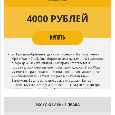
на платформе YouTube Content ID и Tik-Tok • Радио
ротации
4000 РУБЛЕЙ
КУПИТЬ
При приобретении данной лицензии, Вы получаете -
Mp3 + Wav + Track Out (Дорожки или мультитрек) + договор
о передаче неисключительных прав Бит остается в
продаже, исключительные права принадлежат Black Water
✔Лицензия разрешает: — Использовать для записи трека
— Использовать на YouTube (Без монетизации) —
Выгружать Ваш трек на цифровые площадки: Itunes,
Яндекс- Музыка, Spotify и прочее — Выкладывать Ваш трек
во все социальные сети — Использовать для баттлов и
живых выступлениях — Выгружать Ваш трек в VK Музыка
(BOOM) ✖ Лицензия НЕ разрешает: • Использовать для ТВ,
фильмов и видео игр • Монетизацию Вашего видео на
ЭКСКЛЮЗИВНЫЕ ПРАВА
платформе YouTube Content ID и Tik-Tok