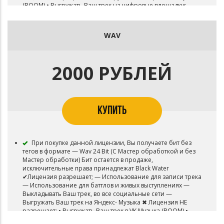
(BOOM) • Выгружать Ваш трек на цифровые площадки:
Itunes, Яндекс- Музыка, Spotify и прочее • Загружать Ваш
трек в YouTube и Tik-Tok • Синхронизировать
инструментал с видео • Размещать на ТВ, Радио ротации
WAV
2000 РУБЛЕЙ
КУПИТЬ
При покупке данной лицензии, Вы получаете бит без
тегов в формате — Wav 24 Bit (С Мастер обработкой и без
Мастер обработки) Бит остается в продаже,
исключительные права принадлежат Black Water
✔Лицензия разрешает; — Использование для записи трека
— Использование для баттлов и живых выступлениях —
Выкладывать Ваш трек, во все социальные сети —
Выгружать Ваш трек на Яндекс- Музыка ✖ Лицензия НЕ
разрешает: • Выгружать Ваш трек в VK Музыка (BOOM) •
Выгружать Ваш трек на цифровые площадки: Itunes, Spotify