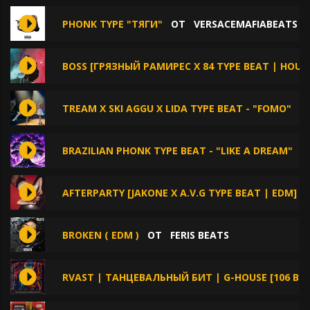
PHONK TYPE "ТЯГИ"
ОТ
VERSACEMAFIABEATS
BOSS [ГРЯЗНЫЙ РАМИРЕС Х 84 TYPE BEAT | HOUS
TREAM X SKI AGGU X LIDA TYPE BEAT - "FOMO"
О
BRAZILIAN PHONK TYPE BEAT - "LIKE A DREAM"
О
AFTERPARTY [JAKONE X A.V.G TYPE BEAT | EDM]
BROKEN ( EDM )
ОТ
FERIS BEATS
RVAST | ТАНЦЕВАЛЬНЫЙ БИТ | G-HOUSE [106 BP