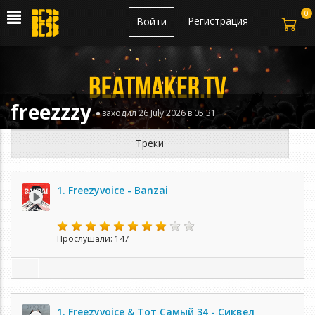
0
Регистрация
Войти
freezzzy
заходил 26 July 2026 в 05:31
Треки
1. Freezyvoice - Banzai
Прослушали: 147
1. Freezyvoice & Тот Самый 34 - Сиквел