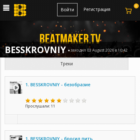
0
Регистрация
Войти
BESSKROVNIY
заходил 03 August 2026 в 10:42
Треки
1. BESSKROVNIY - безобразие
Прослушали: 11
1. BESSKROVNIY - бросил пить