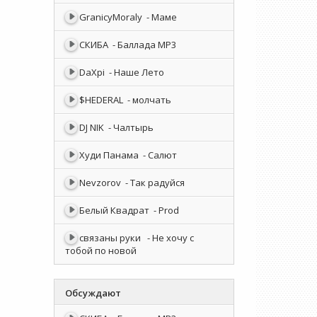
GranicyMoraly
- Маме
СКИБА
- Баллада MP3
DaXpi
- Наше Лето
$HEDERAL
- молчать
DJ NIK
- Чалтырь
Худи Панама
- Салют
Nevzorov
- Так радуйся
Белый Квадрат
- Prod
связаны руки
- Не хочу с
тобой по новой
Обсуждают