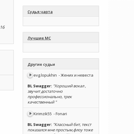
Судья чарта
:16
Лучшие МС
Другие судьи
evg.lopukhin
- Жених и невеста
BL Swagger
:
"Хороший вокал ,
звучит достаточно
профессионально, трек
качественный "
Kirimzik55
- Fonari
BL Swagger
:
"Классный бит, текст
показался мне простым,флоу тоже