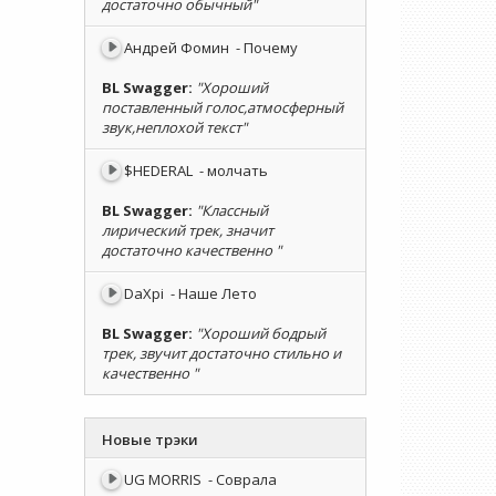
достаточно обычный"
Андрей Фомин
- Почему
BL Swagger
:
"Хороший
поставленный голос,атмосферный
звук,неплохой текст"
$HEDERAL
- молчать
BL Swagger
:
"Классный
лирический трек, значит
достаточно качественно "
DaXpi
- Наше Лето
BL Swagger
:
"Хороший бодрый
трек, звучит достаточно стильно и
качественно "
Новые трэки
UG MORRIS
- Соврала