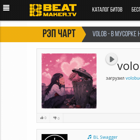
Каталог битов
Бес
Рэп чарт
volob - в мусорке
vol
загрузил
volobu
0
0
BL Swagger