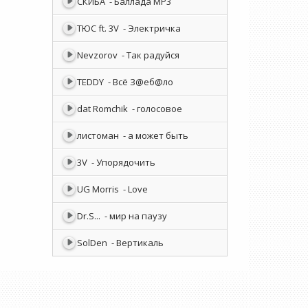
СКИБА
- Баллада MP3
ТЮС ft. 3V
- Электричка
Nevzorov
- Так радуйся
TEDDY
- Всё З@еб@ло
dat Romchik
- голосовое
листоман
- а может быть
3V
- Упорядочить
UG Morris
- Love
Dr.S...
- мир на паузу
SolDen
- Вертикаль