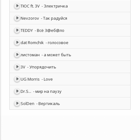
ТЮС ft. 3V
- Электричка
Nevzorov
- Так радуйся
TEDDY
- Всё З@еб@ло
dat Romchik
- голосовое
листоман
- а может быть
3V
- Упорядочить
UG Morris
- Love
Dr.S...
- мир на паузу
SolDen
- Вертикаль