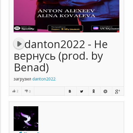
danton2022 - Не
вернусь (prod. by
Benad)
загрузил
danton2022
2
0