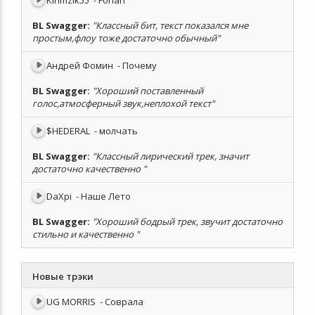
Kirimzik55
- Fonari
BL Swagger
:
"Классный бит, текст показался мне
простым,флоу тоже достаточно обычный"
Андрей Фомин
- Почему
BL Swagger
:
"Хороший поставленный
голос,атмосферный звук,неплохой текст"
$HEDERAL
- молчать
BL Swagger
:
"Классный лирический трек, значит
достаточно качественно "
DaXpi
- Наше Лето
BL Swagger
:
"Хороший бодрый трек, звучит достаточно
стильно и качественно "
Новые трэки
UG MORRIS
- Соврала