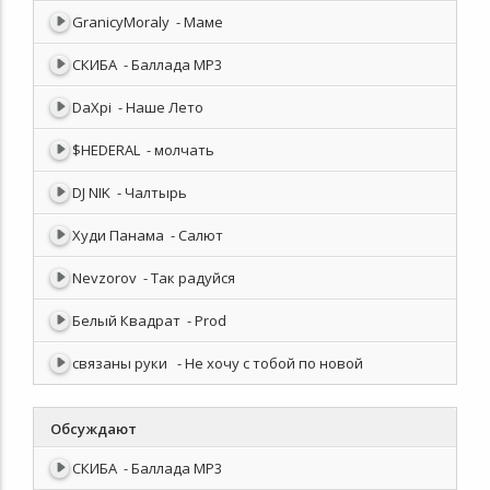
GranicyMoraly
- Маме
СКИБА
- Баллада MP3
DaXpi
- Наше Лето
$HEDERAL
- молчать
DJ NIK
- Чалтырь
Худи Панама
- Салют
Nevzorov
- Так радуйся
Белый Квадрат
- Prod
связаны руки
- Не хочу с тобой по новой
Обсуждают
СКИБА
- Баллада MP3