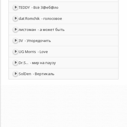
TEDDY
- Всё З@еб@ло
dat Romchik
- голосовое
листоман
- а может быть
3V
- Упорядочить
UG Morris
- Love
Dr.S...
- мир на паузу
SolDen
- Вертикаль