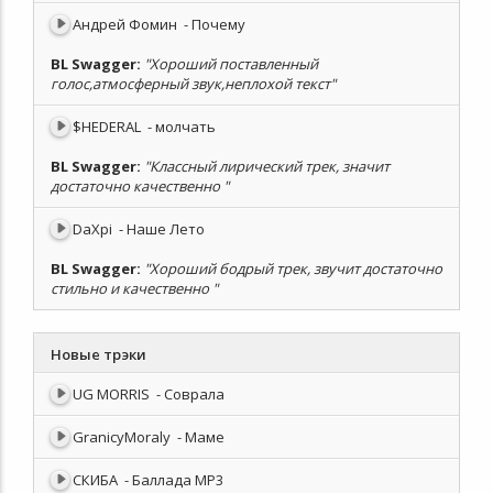
Андрей Фомин
- Почему
BL Swagger
:
"Хороший поставленный
голос,атмосферный звук,неплохой текст"
$HEDERAL
- молчать
BL Swagger
:
"Классный лирический трек, значит
достаточно качественно "
DaXpi
- Наше Лето
BL Swagger
:
"Хороший бодрый трек, звучит достаточно
стильно и качественно "
Новые трэки
UG MORRIS
- Соврала
GranicyMoraly
- Маме
СКИБА
- Баллада MP3