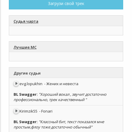
Загрузи свой трек
Судья чарта
Лучшие МС
Другие судьи
evg.lopukhin
- Жених и невеста
BL Swagger
:
"Хороший вокал , звучит достаточно
профессионально, трек качественный "
Kirimzik55
- Fonari
BL Swagger
:
"Классный бит, текст показался мне
простым,флоу тоже достаточно обычный"