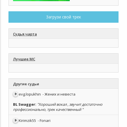
Загрузи свой трек
Судья чарта
Лучшие МС
Другие судьи
evg.lopukhin
- Жених и невеста
BL Swagger
:
"Хороший вокал , звучит достаточно
профессионально, трек качественный "
Kirimzik55
- Fonari