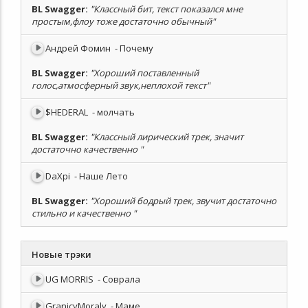
BL Swagger
:
"Классный бит, текст показался мне
простым,флоу тоже достаточно обычный"
Андрей Фомин
- Почему
BL Swagger
:
"Хороший поставленный
голос,атмосферный звук,неплохой текст"
$HEDERAL
- молчать
BL Swagger
:
"Классный лирический трек, значит
достаточно качественно "
DaXpi
- Наше Лето
BL Swagger
:
"Хороший бодрый трек, звучит достаточно
стильно и качественно "
Новые трэки
UG MORRIS
- Соврала
GranicyMoraly
- Маме