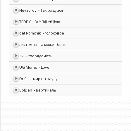
Nevzorov
- Так радуйся
TEDDY
- Всё З@еб@ло
dat Romchik
- голосовое
листоман
- а может быть
3V
- Упорядочить
UG Morris
- Love
Dr.S...
- мир на паузу
SolDen
- Вертикаль