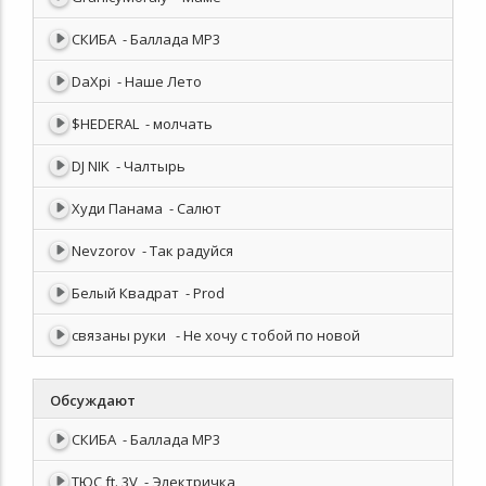
СКИБА
- Баллада MP3
DaXpi
- Наше Лето
$HEDERAL
- молчать
DJ NIK
- Чалтырь
Худи Панама
- Салют
Nevzorov
- Так радуйся
Белый Квадрат
- Prod
связаны руки
- Не хочу с тобой по новой
Обсуждают
СКИБА
- Баллада MP3
ТЮС ft. 3V
- Электричка