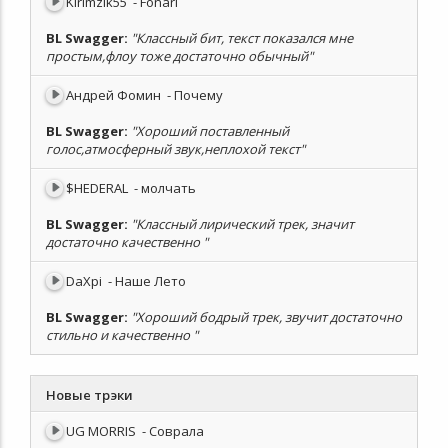
Kirimzik55
- Fonari
BL Swagger
:
"Классный бит, текст показался мне
простым,флоу тоже достаточно обычный"
Андрей Фомин
- Почему
BL Swagger
:
"Хороший поставленный
голос,атмосферный звук,неплохой текст"
$HEDERAL
- молчать
BL Swagger
:
"Классный лирический трек, значит
достаточно качественно "
DaXpi
- Наше Лето
BL Swagger
:
"Хороший бодрый трек, звучит достаточно
стильно и качественно "
Новые трэки
UG MORRIS
- Соврала