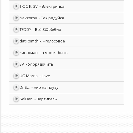
ТЮС ft. 3V
- Электричка
Nevzorov
- Так радуйся
TEDDY
- Всё З@еб@ло
dat Romchik
- голосовое
листоман
- а может быть
3V
- Упорядочить
UG Morris
- Love
Dr.S...
- мир на паузу
SolDen
- Вертикаль