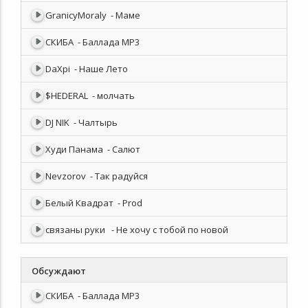
GranicyMoraly
- Маме
СКИБА
- Баллада MP3
DaXpi
- Наше Лето
$HEDERAL
- молчать
DJ NIK
- Чалтырь
Худи Панама
- Салют
Nevzorov
- Так радуйся
Белый Квадрат
- Prod
связаны руки
- Не хочу с тобой по новой
Обсуждают
СКИБА
- Баллада MP3