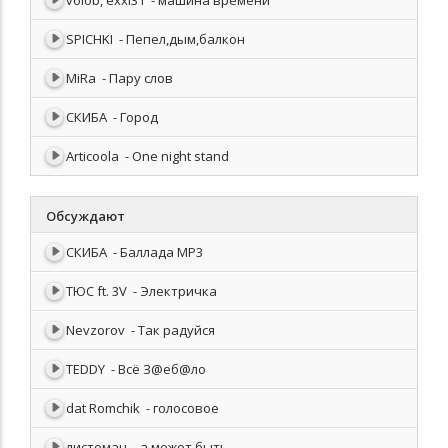
volob, exxi31
- машина времени
SPICHKI
- Пепел,дым,балкон
MiRa
- Пару слов
СКИБА
- Город
Articoola
- One night stand
Обсуждают
СКИБА
- Баллада MP3
ТЮС ft. 3V
- Электричка
Nevzorov
- Так радуйся
TEDDY
- Всё З@еб@ло
dat Romchik
- голосовое
листоман
- а может быть