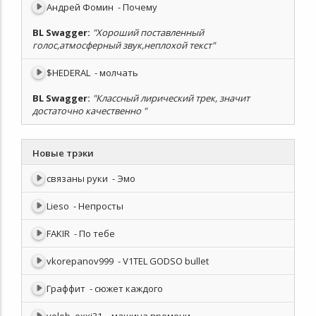
Андрей Фомин
- Почему
BL Swagger
:
"Хороший поставленный
голос,атмосферный звук,неплохой текст"
$HEDERAL
- молчать
BL Swagger
:
"Классный лирический трек, значит
достаточно качественно "
Новые трэки
связаны руки
- Эмо
Lieso
- Непросты
FAKIR
- По тебе
vkorepanov999
- V1TEL GODSO bullet
Граффит
- сюжет каждого