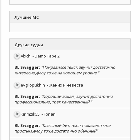
Лучшие МС
Другие судьи
Alxch
- Demo Tape 2
BL Swagger
:
"Понравился текст, звучит достаточно
интересно,флоу тоже на хорошем уровне "
evg.lopukhin
- Жених и невеста
BL Swagger
:
"Хороший вокал , звучит достаточно
профессионально, трек качественный "
Kirimzik55
- Fonari
BL Swagger
:
"Классный бит, текст показался мне
простым,флоу тоже достаточно обычный"