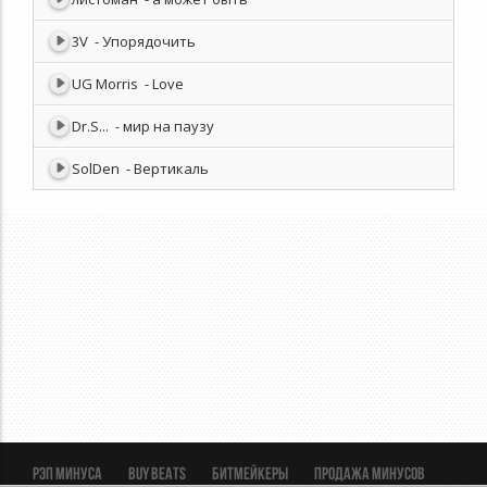
3V
- Упорядочить
UG Morris
- Love
Dr.S...
- мир на паузу
SolDen
- Вертикаль
Рэп минуса
BUY BEATS
Битмейкеры
Продажа минусов